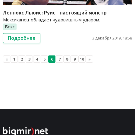
Леннокс Льюис: Руис - настоящий монстр
Мексиканец обладает чудовищным ударом.
Бокс
Подробнее
3 декабря 2019, 18:58
«
1
2
3
4
5
6
7
8
9
10
»