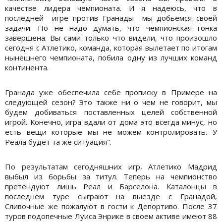
качестве лидера чемпионата. И я надеюсь, что в
последней игре против Гранады мы добьемся своей
задачи. Но не надо думать, что чемпионская гонка
завершена. Вы сами только что видели, что произошло
сегодня с Атлетико, команда, которая вылетает по итогам
нынешнего чемпионата, побила одну из лучших команд
континента.
Гранада уже обеспечила себе прописку в Примере на
следующей сезон? Это также ни о чем не говорит, мы
будем добиваться поставленных целей собственной
игрой. Конечно, игра вдали от дома это всегда минус, но
есть вещи которые мы не можем контролировать. У
Реала будет та же ситуация".
По результатам сегодняшних игр, Атлетико Мадрид
выбыл из борьбы за титул. Теперь на чемпионство
претендуют лишь Реал и Барселона. Каталонцы в
последнем туре сыграют на выезде с Гранадой,
Сливочные же пожалуют в гости к Депортиво. После 37
туров подопечные Луиса Энрике в своем активе имеют 88