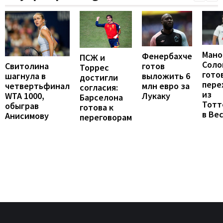
Мано
Фенербахче
ПСЖ и
Соло
готов
Свитолина
Торрес
гото
выложить 6
шагнула в
достигли
пере
млн евро за
четвертьфинал
согласия:
из
Лукаку
WTA 1000,
Барселона
Тотт
обыграв
готова к
в Ве
Анисимову
переговорам