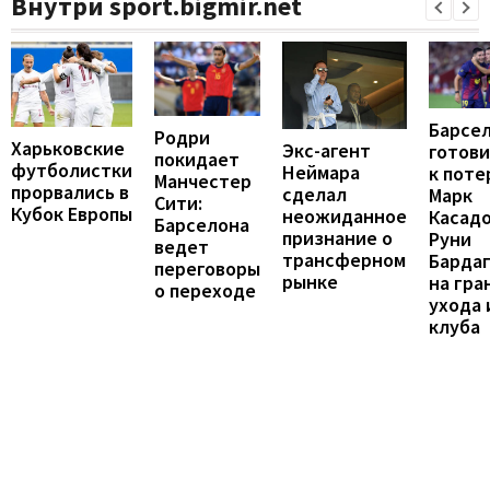
Внутри sport.bigmir.net
Барсе
Родри
Харьковские
Экс-агент
готови
покидает
футболистки
Неймара
к поте
Манчестер
прорвались в
сделал
Марк
Сити:
Кубок Европы
неожиданное
Касадо
Барселона
признание о
Руни
ведет
трансферном
Барда
переговоры
рынке
на гра
о переходе
ухода 
клуба