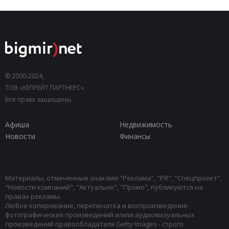
© 2000-2024,
ТОВ «КЕПРЕЙТ ПАРТНЕРС».
Все права защищены.
Афиша
Недвижимость
Новости
Финансы
Материалы, отмеченные знаками "Реклама", "PR", "Спецпроект",
"Новости компаний", "Актуально", "Промо", публикуются на
правах рекламы.
Любое копирование, перепечатка и воспроизведение
фотографических произведений и/или аудиовизуальных
произведений правообладателя Getty Images - строго