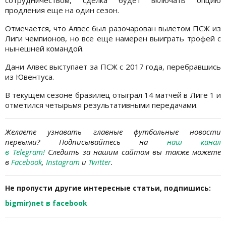
сотрудничеством, сделка будет включать опцию
продления еще на один сезон.
Отмечается, что Алвес был разочарован вылетом ПСЖ из
Лиги чемпионов, но все еще намерен выиграть трофей с
нынешней командой.
Дани Алвес выступает за ПСЖ с 2017 года, перебравшись
из Ювентуса.
В текущем сезоне бразилец отыграл 14 матчей в Лиге 1 и
отметился четырьмя результативными передачами.
Желаете узнавать
главные футбольные новости
первыми? Подписывайтесь на
наш канал
в Telegram
!
Следить за нашим сайтом вы также можете
в
Facebook
,
Instagram
и
Twitter
.
Не пропусти другие интересные статьи, подпишись:
bigmir)net в facebook