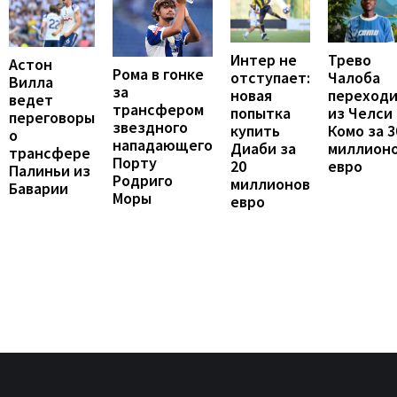
Интер не
Трево
Астон
Рома в гонке
отступает:
Чалоба
Вилла
за
новая
переход
ведет
трансфером
попытка
из Челси 
переговоры
звездного
купить
Комо за 3
о
нападающего
Диаби за
миллион
трансфере
Порту
20
евро
Палиньи из
Родриго
миллионов
Баварии
Моры
евро