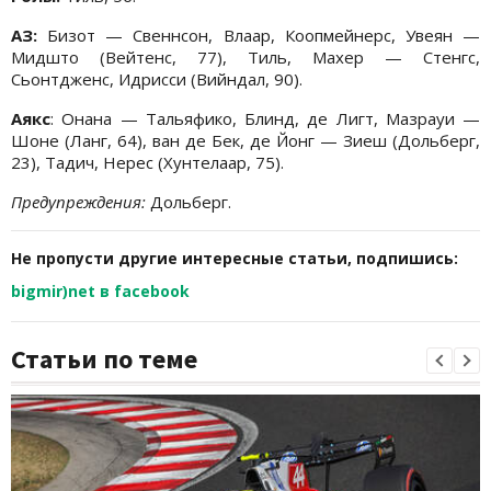
АЗ:
Бизот — Свеннсон, Влаар, Коопмейнерс, Увеян —
Мидшто (Вейтенс, 77), Тиль, Махер — Стенгс,
Сьонтдженс, Идрисси (Вийндал, 90).
Аякс
: Онана — Тальяфико, Блинд, де Лигт, Мазрауи —
Шоне (Ланг, 64), ван де Бек, де Йонг — Зиеш (Дольберг,
23), Тадич, Нерес (Хунтелаар, 75).
Предупреждения:
Дольберг.
Не пропусти другие интересные статьи, подпишись:
bigmir)net в facebook
Статьи по теме