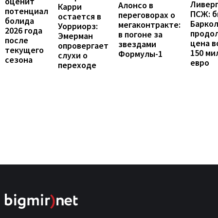
оценит
Ливерп
Алонсо в
Карри
потенциал
ПСЖ: б
переговорах о
остается в
болида
Барко
мегаконтракте:
Уорриорз:
2026 года
продо
в погоне за
Эмерман
после
цена в
звездами
опровергает
текущего
150 ми
Формулы-1
слухи о
сезона
евро
переходе