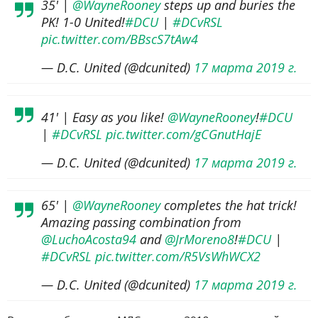
35' |
@WayneRooney
steps up and buries the
PK! 1-0 United!
#DCU
|
#DCvRSL
pic.twitter.com/BBscS7tAw4
— D.C. United (@dcunited)
17 марта 2019 г.
41' | Easy as you like!
@WayneRooney
!
#DCU
|
#DCvRSL
pic.twitter.com/gCGnutHajE
— D.C. United (@dcunited)
17 марта 2019 г.
65' |
@WayneRooney
completes the hat trick!
Amazing passing combination from
@LuchoAcosta94
and
@JrMoreno8
!
#DCU
|
#DCvRSL
pic.twitter.com/R5VsWhWCX2
— D.C. United (@dcunited)
17 марта 2019 г.