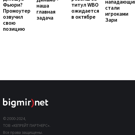
нападающи
Фьюри?
титул WBO
наша
стали
Промоутер
ожидается
главная
игроками
озвучил
в октябре
задача
Зари
свою
позицию
© 2000-2024,
ТОВ «КЕПРЕЙТ ПАРТНЕРС».
Все права защищены.