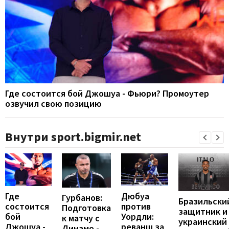
Где состоится бой Джошуа - Фьюри? Промоутер
озвучил свою позицию
Внутри sport.bigmir.net
Где
Дюбуа
Гурбанов:
Бразильски
состоится
против
Подготовка
защитник и
бой
Уордли:
к матчу с
украинский
Джошуа -
реванш за
Динамо -