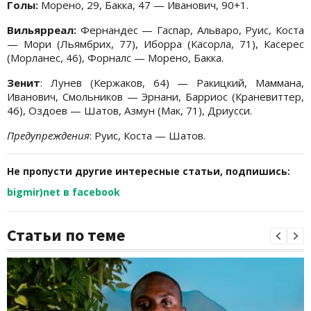
Голы:
Морено, 29, Бакка, 47 — Иванович, 90+1.
Вильярреал:
Фернандес — Гаспар, Альваро, Руис, Коста
— Мори (Льямбрих, 77), Иборра (Касорла, 71), Касерес
(Морланес, 46), Форналс — Морено, Бакка.
Зенит
: Лунев (Кержаков, 64) — Ракицкий, Маммана,
Иванович, Смольников — Эрнани, Барриос (Краневиттер,
46), Оздоев — Шатов, Азмун (Мак, 71), Дриусси.
Предупреждения
: Руис, Коста — Шатов.
Не пропусти другие интересные статьи, подпишись:
bigmir)net в facebook
Статьи по теме