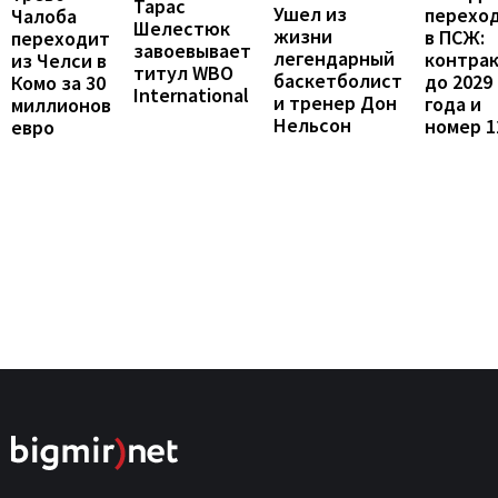
Тарас
Ушел из
перехо
Чалоба
Шелестюк
жизни
в ПСЖ:
переходит
завоевывает
легендарный
контра
из Челси в
титул WBO
баскетболист
до 2029
Комо за 30
International
и тренер Дон
года и
миллионов
Нельсон
номер 1
евро