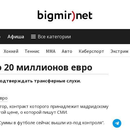
о
Афиша
Все категории
Хоккей
Теннис
ММА
Авто
Киберспорт
Экстрим
ою 20 миллионов евро
подтверждать трансферные слухи.
ор, контракт которого принадлежит мадридскому
 той цене, о которой пишут СМИ.
 Суммы в футболе сейчас вышли из-под контроля".