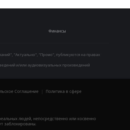
Финансы
аний", "Актуально", "Промо", публикуются на правах
ведений и/или аудиовизуальных произведений
льское Соглашение
|
Политика в сфере
реальных людей, непосредственно или косвенно
ут заблокированы.