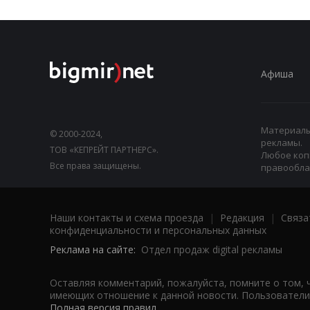
Афиша
Материалы,
© 2000-2024,
рекламы.
ТОВ «КЕПРЕЙТ ПАРТНЕРС».
Любое коп
Все права защищены.
правооблад
Наши контакты и схема проезда
|
Редакция
|
Связа
конфиденциальности и персональных данных
Реклама на сайте:
Отдел продаж digital рекламы
Оставляя комментарий, пожалуйста, помните о том, 
имеющих отношение к данной новости. Пользователи,
Полная версия правил