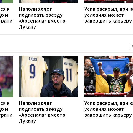
ся к
Наполи хочет
Усик раскрыл, при к
до и
подписать звезду
условиях может
грани
«Арсенала» вместо
завершить карьеру
Лукаку
ся к
Наполи хочет
Усик раскрыл, при к
до и
подписать звезду
условиях может
грани
«Арсенала» вместо
завершить карьеру
Лукаку