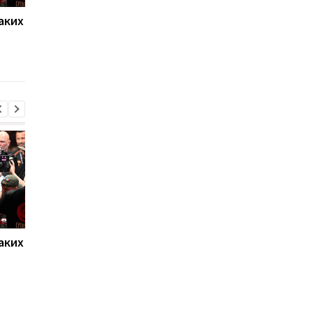
аких
Нойер: Бавария готова к
Алонсо готовится к
новому сезону после
массовому распрод
победы над Астон
игроков Челси в лет
Виллой
трансферное окно
аких
Нойер: Бавария готова к
Алонсо готовится к
новому сезону после
массовому распрод
победы над Астон
игроков Челси в лет
Виллой
трансферное окно