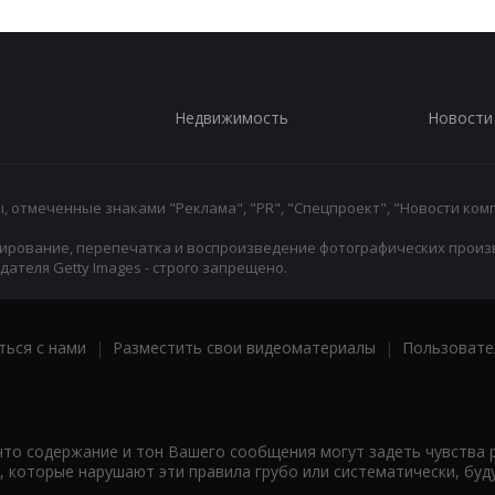
Недвижимость
Новости
 отмеченные знаками "Реклама", "PR", "Спецпроект", "Новости комп
ирование, перепечатка и воспроизведение фотографических произ
ателя Getty Images - строго запрещено.
ться с нами
|
Разместить свои видеоматериалы
|
Пользовате
что содержание и тон Вашего сообщения могут задеть чувства 
 которые нарушают эти правила грубо или систематически, буд