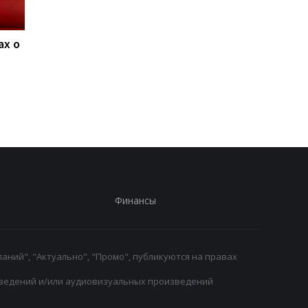
ах о
Ливерпуль и ПСЖ: битва
ФИФА поддерживае
за Барколя
Инфантино, несмот
продолжается, цена
на скандалы: планы 
вопроса - 150
будущее и защита
миллионов евро
репутации
Финансы
аний", "Актуально", "Промо", публикуются на правах
ведений и/или аудиовизуальных произведений