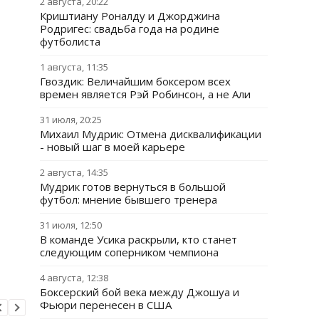
2 августа, 20:22
Криштиану Роналду и Джорджина
Родригес: свадьба года на родине
футболиста
1 августа, 11:35
Гвоздик: Величайшим боксером всех
времен является Рэй Робинсон, а не Али
31 июля, 20:25
Михаил Мудрик: Отмена дисквалификации
- новый шаг в моей карьере
2 августа, 14:35
Мудрик готов вернуться в большой
футбол: мнение бывшего тренера
31 июля, 12:50
В команде Усика раскрыли, кто станет
следующим соперником чемпиона
4 августа, 12:38
Боксерский бой века между Джошуа и
Фьюри перенесен в США