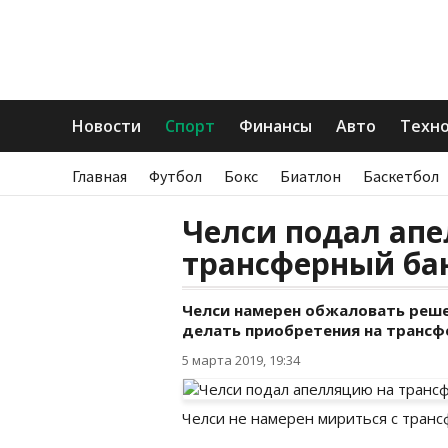
Новости
Спорт
Финансы
Авто
Техн
Главная
Футбол
Бокс
Биатлон
Баскетбол
Челси подал ап
трансферный ба
Челси намерен обжаловать реш
делать приобретения на трансф
5 марта 2019, 19:34
Челси не намерен мириться с тран