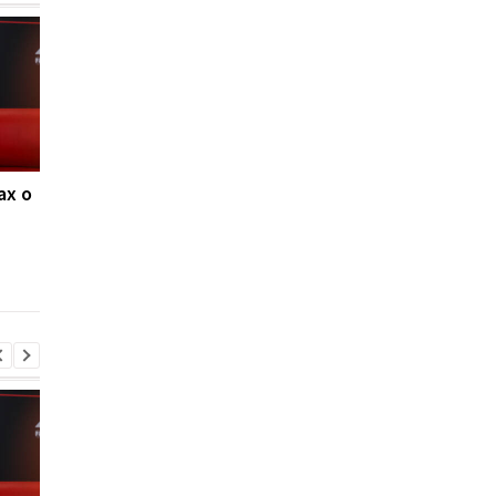
ах о
Ливерпуль и ПСЖ: битва
ФИФА поддерживае
за Барколя
Инфантино, несмот
продолжается, цена
на скандалы: планы 
вопроса - 150
будущее и защита
миллионов евро
репутации