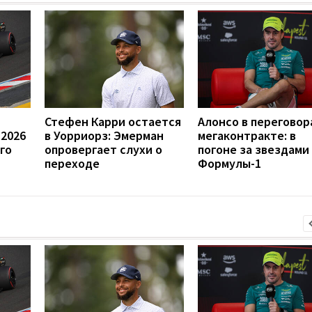
Стефен Карри остается
Алонсо в переговор
 2026
в Уорриорз: Эмерман
мегаконтракте: в
го
опровергает слухи о
погоне за звездами
переходе
Формулы-1