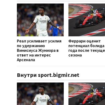
Реал усиливает усилия
Феррари оценит
по удержанию
потенциал болида
Винисиуса Жуниора в
года после текуще
ответ на интерес
сезона
Арсенала
Внутри sport.bigmir.net