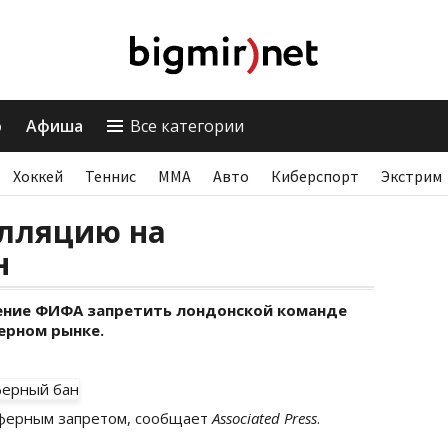
о
Афиша
Все категории
Хоккей
Теннис
ММА
Авто
Киберспорт
Экстрим
елляцию на
н
ение ФИФА запретить лондонской команде
ерном рынке.
сферным запретом, сообщает
Associated Press
.