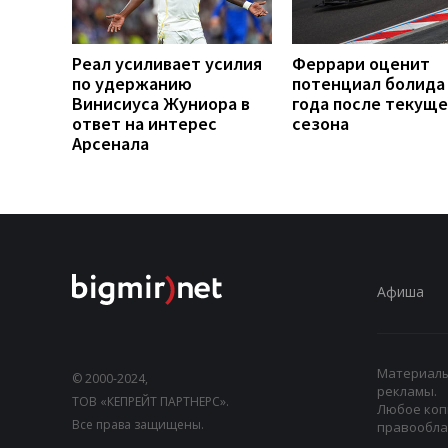
Реал усиливает усилия
Феррари оценит
по удержанию
потенциал болида
Винисиуса Жуниора в
года после текуще
ответ на интерес
сезона
Арсенала
Афиша
Материалы,
© 2000-2024,
рекламы.
ТОВ «КЕПРЕЙТ ПАРТНЕРС».
Любое коп
Все права защищены.
правооблад