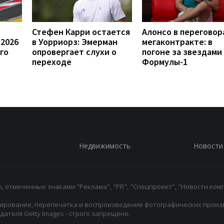
Стефен Карри остается
Алонсо в переговор
 2026
в Уорриорз: Эмерман
мегаконтракте: в
го
опровергает слухи о
погоне за звездами
переходе
Формулы-1
Недвижимость
Новости
 отмеченные знаками "Реклама", "PR", "Спецпроект", "Новости комп
ирование, перепечатка и воспроизведение фотографических произ
ателя Getty Images - строго запрещено.