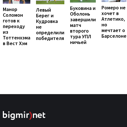
Ромеро не
Буковина и
Манор
Левый
хочет в
Оболонь
Соломон
Берег и
Атлетико,
завершили
готов к
Кудровка
но
матч
переходу
не
мечтает о
второго
из
определили
Барселоне
тура УПЛ
Тоттенхэма
победителя
ничьей
в Вест Хэм