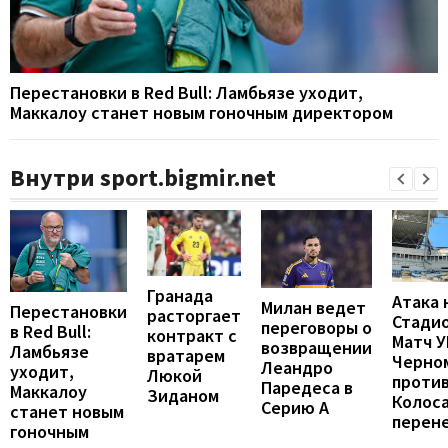
Перестановки в Red Bull: Ламбьязе уходит,
Маккалоу станет новым гоночным директором
Внутри sport.bigmir.net
Гранада
Атака 
Милан ведет
Перестановки
расторгает
Стадио
переговоры о
в Red Bull:
контракт с
Матч 
возвращении
Ламбьязе
вратарем
Черно
Леандро
уходит,
Люкой
проти
Паредеса в
Маккалоу
Зиданом
Колос
Серию А
станет новым
перен
гоночным