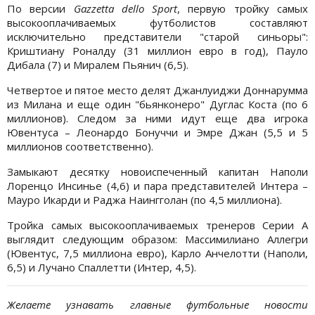
По версии
Gazzetta dello Sport
, первую тройку самых
высокооплачиваемых футболистов составляют
исключительно представители "старой синьоры":
Криштиану Роналду (31 миллион евро в год), Пауло
Дибала (7) и Миралем Пьянич (6,5).
Четвертое и пятое место делят Джанлуиджи Доннарумма
из Милана и еще один "бьянконеро" Дуглас Коста (по 6
миллионов). Следом за ними идут еще два игрока
Ювентуса – Леонардо Бонуччи и Эмре Джан (5,5 и 5
миллионов соответственно).
Замыкают десятку новоиспеченный капитан Наполи
Лоренцо Инсинье (4,6) и пара представителей Интера –
Мауро Икарди и Раджа Наингголан (по 4,5 миллиона).
Тройка самых высокооплачиваемых тренеров Серии А
выглядит следующим образом: Массимилиано Аллегри
(Ювентус, 7,5 миллиона евро), Карло Анчелотти (Наполи,
6,5) и Лучано Спаллетти (Интер, 4,5).
Желаете узнавать главные футбольные новости