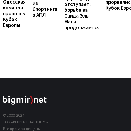
Одесская
прорвалис
из
отступает:
команда
Кубок Евр
Спортинга
борьба за
прошла в
в АПЛ
Саида Эль-
Кубок
Мала
Европы
продолжается
© 2000-2024,
ТОВ «КЕПРЕЙТ ПАРТНЕРС».
Все права защищены.