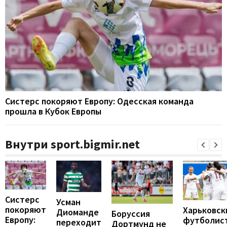
Систерс покоряют Европу: Одесская команда
прошла в Кубок Европы
Внутри sport.bigmir.net
Систерс
Усман
покоряют
Харьковск
Диоманде
Боруссия
Европу:
футболис
переходит
Дортмунд не