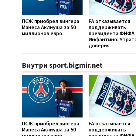
ПСЖ приобрел вингера
FA отказывается
Манеса Аклиуша за 50
поддерживать
миллионов евро
президента ФИФА
Инфантино: Утрат
доверия
Внутри sport.bigmir.net
ПСЖ приобрел вингера
FA отказывается
Манеса Аклиуша за 50
поддерживать
миллионов евро
президента ФИФА