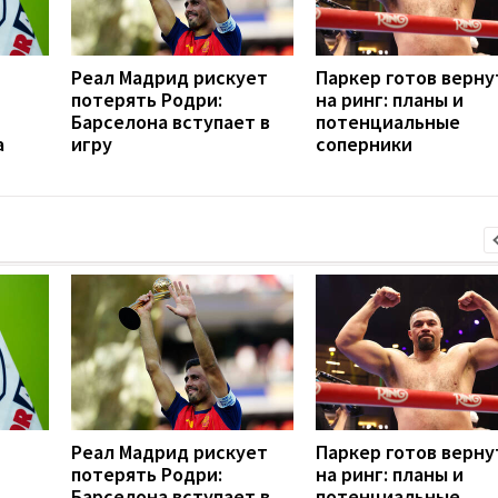
Реал Мадрид рискует
Паркер готов верну
потерять Родри:
на ринг: планы и
Барселона вступает в
потенциальные
а
игру
соперники
Реал Мадрид рискует
Паркер готов верну
потерять Родри:
на ринг: планы и
Барселона вступает в
потенциальные