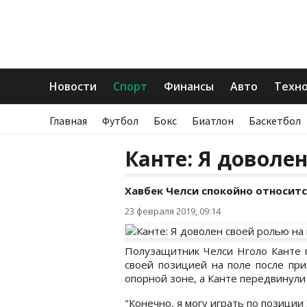
Новости
Спорт
Финансы
Авто
Техн
Главная
Футбол
Бокс
Биатлон
Баскетбол
Канте: Я доволе
Хавбек Челси спокойно относитс
23 февраля 2019, 09:14
Полузащитник Челси Нголо Канте п
своей позицией на поле после при
опорной зоне, а Канте передвинули 
"Конечно, я могу играть по позици