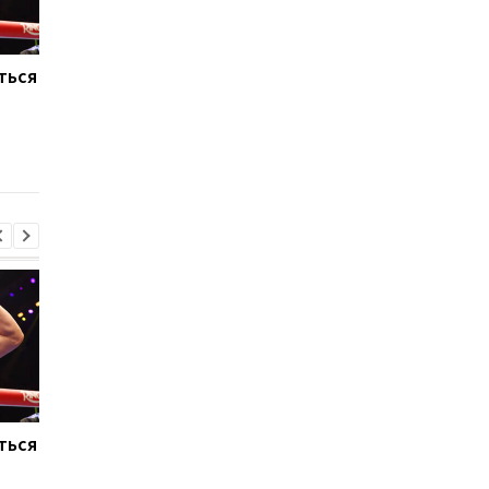
ться
Макс Ферстаппен:
Тайсон Фьюри и Энт
Рождение дочери - мое
Джошуа: британски
главное достижение
боксерский поедино
года на Netflix
ться
Макс Ферстаппен:
Тайсон Фьюри и Энт
Рождение дочери - мое
Джошуа: британски
главное достижение
боксерский поедино