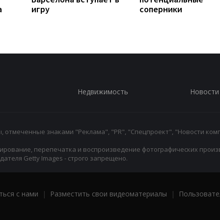
а
игру
соперники
Недвижимость
Новости
 отмеченные знаками "Реклама", "PR", "Спецпроект", "Новости комп
ирование, перепечатка и воспроизведение фотографических произ
ателя Getty Images - строго запрещено.
ться с нами
|
Разместить свои видеоматериалы
|
Пользовате