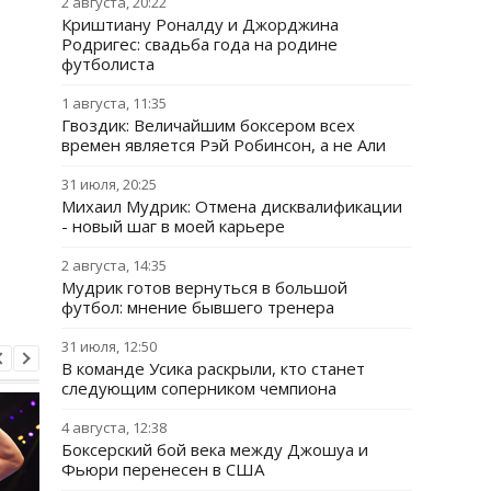
2 августа, 20:22
Криштиану Роналду и Джорджина
Родригес: свадьба года на родине
футболиста
1 августа, 11:35
Гвоздик: Величайшим боксером всех
времен является Рэй Робинсон, а не Али
31 июля, 20:25
Михаил Мудрик: Отмена дисквалификации
- новый шаг в моей карьере
2 августа, 14:35
Мудрик готов вернуться в большой
футбол: мнение бывшего тренера
31 июля, 12:50
В команде Усика раскрыли, кто станет
следующим соперником чемпиона
4 августа, 12:38
Боксерский бой века между Джошуа и
Фьюри перенесен в США