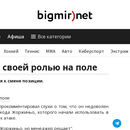
о
Афиша
Все категории
Хоккей
Теннис
ММА
Авто
Киберспорт
Экстрим
н своей ролью на поле
я к смене позиции.
рокомментировал слухи о том, что он недоволен
хода Жоржиньо, которого начали использовать в
к атаке.
и Жоржиньо, но менеджер решает".