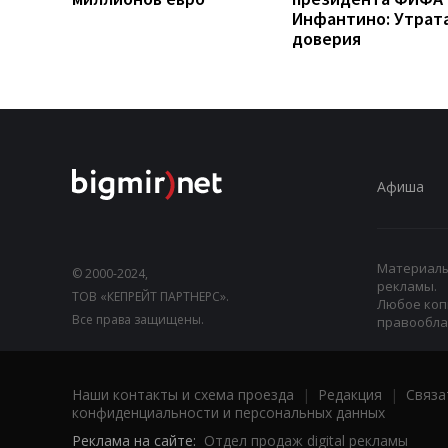
Инфантино: Утрат
доверия
Афиша
Материалы,
© 2000-2024,
рекламы.
ТОВ «КЕПРЕЙТ ПАРТНЕРС».
Любое коп
Все права защищены.
правооблад
Наши контакты и схема проезда
|
Редакция
|
Связа
конфиденциальности и персональных данных
Реклама на сайте:
Отдел продаж digital рекламы