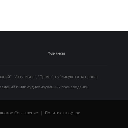
года на Netflix
Финансы
аний", "Актуально", "Промо", публикуются на правах
ведений и/или аудиовизуальных произведений
льское Соглашение
|
Политика в сфере