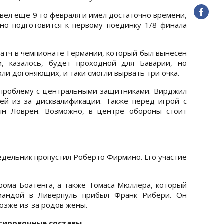
вел еще 9-го февраля и имел достаточно времени,
но подготовится к первому поединку 1/8 финала
матч в чемпионате Германии, который был вынесен
м, казалось, будет проходной для Баварии, но
и догоняющих, и таки смогли вырвать три очка.
проблему с центральными защитниками. Вирджил
ей из-за дисквалификации. Также перед игрой с
ян Ловрен. Возможно, в центре обороны стоит
едельник пропустил Роберто Фирмино. Его участие
ома Боатенга, а также Томаса Мюллера, который
омандой в Ливерпуль прибыл Франк Рибери. Он
озже из-за родов жены.
тировочные составы