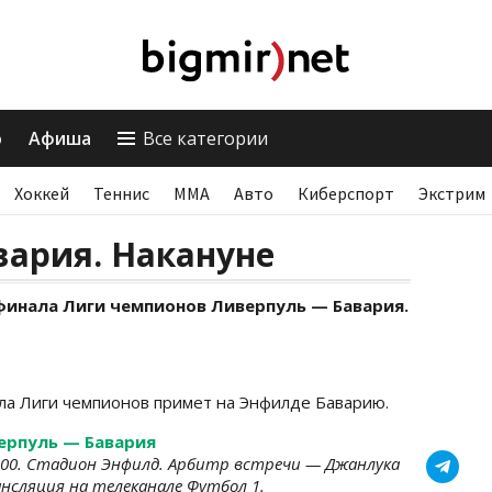
о
Афиша
Все категории
Хоккей
Теннис
ММА
Авто
Киберспорт
Экстрим
вария. Накануне
8 финала Лиги чемпионов Ливерпуль — Бавария.
ла Лиги чемпионов примет на Энфилде Баварию.
ерпуль — Бавария
2:00. Стадион Энфилд. Арбитр встречи — Джанлука
нсляция на телеканале Футбол 1.