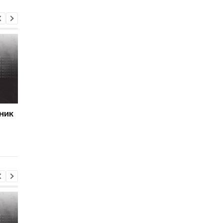
ник
Первый гол сезона:
Джозеф Паркер
радость Пономаренко
оправдан: кокаин в
после победы над
организме боксера - 
Карабахом
за диетолога