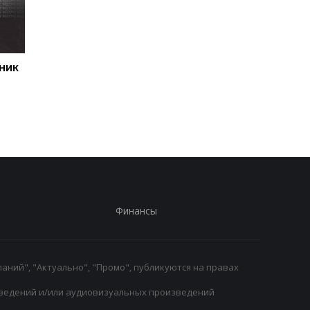
ник
Первый гол сезона:
Джозеф Паркер
радость Пономаренко
оправдан: кокаин в
после победы над
организме боксера - 
Карабахом
за диетолога
Финансы
аний", "Актуально", "Промо", публикуются на правах
ведений и/или аудиовизуальных произведений