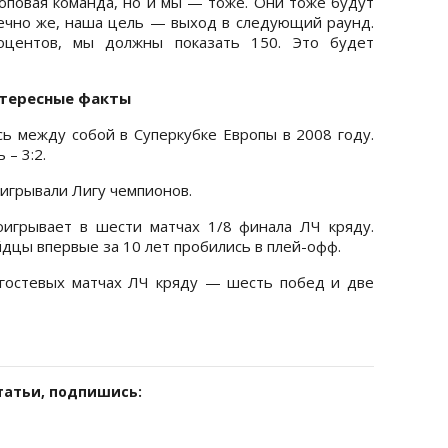
повая команда, но и мы — тоже. Они тоже будут
нечно же, наша цель — выход в следующий раунд.
оцентов, мы должны показать 150. Это будет
тересные факты
ь между собой в Суперкубке Европы в 2008 году.
– 3:2.
ыигрывали Лигу чемпионов.
оигрывает в шести матчах 1/8 финала ЛЧ кряду.
дцы впервые за 10 лет пробились в плей-офф.
 гостевых матчах ЛЧ кряду — шесть побед и две
татьи, подпишись: