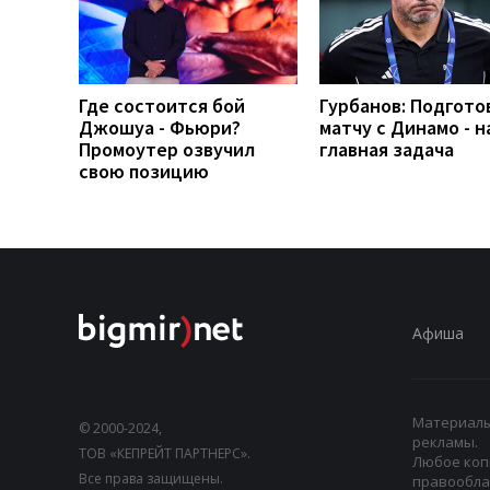
Где состоится бой
Гурбанов: Подгото
Джошуа - Фьюри?
матчу с Динамо - 
Промоутер озвучил
главная задача
свою позицию
Афиша
Материалы,
© 2000-2024,
рекламы.
ТОВ «КЕПРЕЙТ ПАРТНЕРС».
Любое коп
Все права защищены.
правооблад