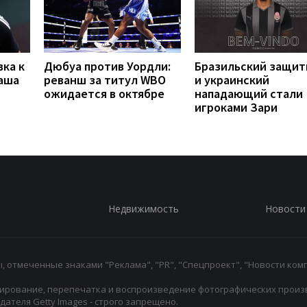
вка к
Дюбуа против Уордли:
Бразильский защит
наша
реванш за титул WBO
и украинский
ожидается в октябре
нападающий стали
игроками Зари
Недвижимость
Новости
 отмеченные знаками "Реклама", "PR", "Спецпроект", "Новости комп
ирование, перепечатка и воспроизведение фотографических произ
ателя Getty Images - строго запрещено.