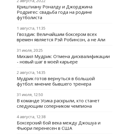
2 августа, 20:22
Криштиану Роналду и Джорджина
Родригес: свадьба года на родине
футболиста
1 августа, 11:35
Гвоздик: Величайшим боксером всех
времен является Рэй Робинсон, а не Али
31 июля, 20:25
Михаил Мудрик: Отмена дисквалификации
- новый шаг в моей карьере
2 августа, 14:35
Мудрик готов вернуться в большой
футбол: мнение бывшего тренера
31 июля, 12:50
В команде Усика раскрыли, кто станет
следующим соперником чемпиона
4 августа, 12:38
Боксерский бой века между Джошуа и
Фьюри перенесен в США