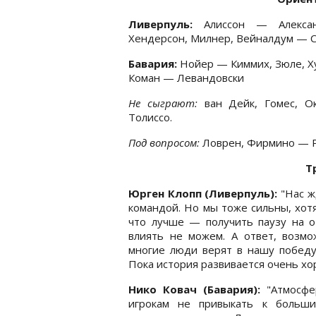
Ливерпуль:
Алиссон — Алексан
Хендерсон, Милнер, Вейналдум — С
Бавария:
Нойер — Киммих, Зюле, Ху
Коман — Левандовски
Не сыграют:
ван Дейк, Гомес, О
Толиссо.
Под вопросом:
Ловрен, Фирмино — Р
Т
Юрген Клопп (Ливерпуль):
"Нас ж
командой. Но мы тоже сильны, хот
что лучше — получить паузу на о
влиять не можем. А ответ, возмо
многие люди верят в нашу победу
Пока история развивается очень хо
Нико Ковач (Бавария):
"Атмосфе
игрокам не привыкать к больш