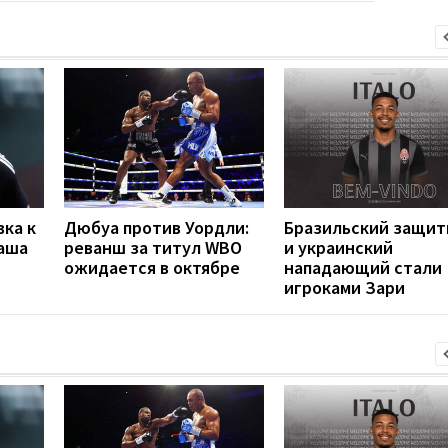
вка к
Дюбуа против Уордли:
Бразильский защит
наша
реванш за титул WBO
и украинский
ожидается в октябре
нападающий стали
игроками Зари