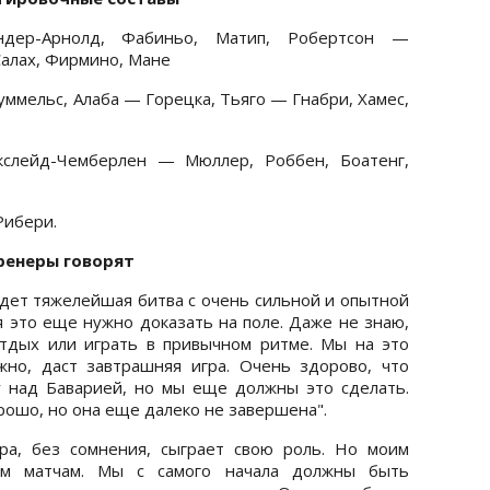
дер-Арнолд, Фабиньо, Матип, Робертсон —
алах, Фирмино, Мане
ммельс, Алаба — Горецка, Тьяго — Гнабри, Хамес,
кслейд-Чемберлен — Мюллер, Роббен, Боатенг,
ибери.
ренеры говорят
дет тяжелейшая битва с очень сильной и опытной
я это еще нужно доказать на поле. Даже не знаю,
тдых или играть в привычном ритме. Мы на это
жно, даст завтрашняя игра. Очень здорово, что
 над Баварией, но мы еще должны это сделать.
рошо, но она еще далеко не завершена".
ра, без сомнения, сыграет свою роль. Но моим
им матчам. Мы с самого начала должны быть