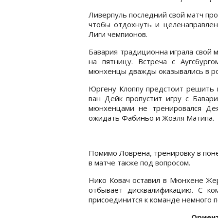
Ливерпуль последний свой матч про
чтобы отдохнуть и целенаправлен
Лиги чемпионов.
Бавария традиционна играла свой 
на пятницу. Встреча с Аугсбурго
мюнхенцы дважды оказывались в рол
Юргену Клоппу предстоит решить 
ван Дейк пропустит игру с Бавари
мюнхенцами не тренировался Де
ожидать Фабиньо и Жоэля Матипа.
Помимо Ловрена, тренировку в пон
в матче также под вопросом.
Нико Ковач оставил в Мюнхене Жер
отбывает дисквалификацию. C к
присоединится к команде немного п
Ориен