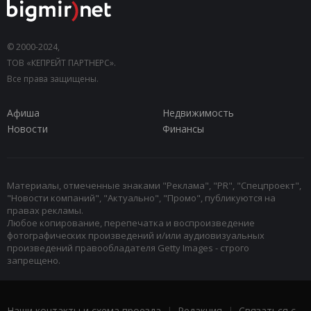
© 2000-2024,
ТОВ «КЕПРЕЙТ ПАРТНЕРС».
Все права защищены.
Афиша
Недвижимость
Новости
Финансы
Материалы, отмеченные знаками "Реклама", "PR", "Спецпроект",
"Новости компаний", "Актуально", "Промо", публикуются на
правах рекламы.
Любое копирование, перепечатка и воспроизведение
фотографических произведений и/или аудиовизуальных
произведений правообладателя Getty Images - строго
запрещено.
Наши контакты и схема проезда
|
Редакция
|
Связаться с