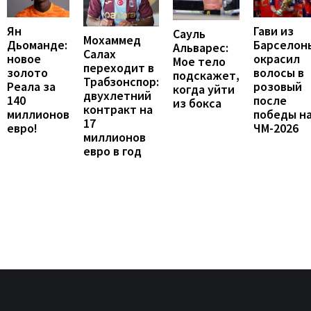
Ян
Гави из
Сауль
Мохаммед
Дьоманде:
Барселон
Альварес:
Салах
новое
окрасил
Мое тело
переходит в
золото
волосы в
подскажет,
Трабзонспор:
Реала за
розовый
когда уйти
двухлетний
140
после
из бокса
контракт на
миллионов
победы н
17
евро!
ЧМ-2026
миллионов
евро в год