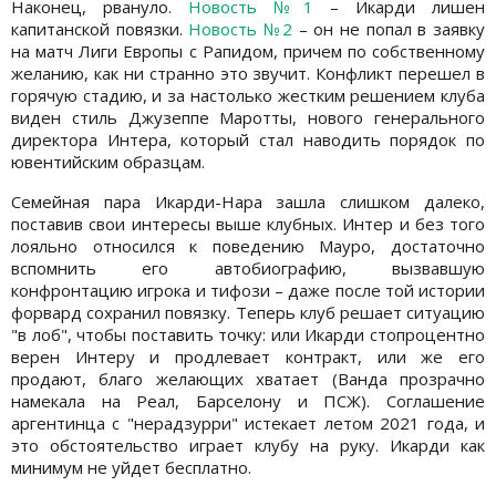
Наконец, рвануло.
Новость №1
– Икарди лишен
капитанской повязки.
Новость №2
– он не попал в заявку
на матч Лиги Европы с Рапидом, причем по собственному
желанию, как ни странно это звучит. Конфликт перешел в
горячую стадию, и за настолько жестким решением клуба
виден стиль Джузеппе Маротты, нового генерального
директора Интера, который стал наводить порядок по
ювентийским образцам.
Семейная пара Икарди-Нара зашла слишком далеко,
поставив свои интересы выше клубных. Интер и без того
лояльно относился к поведению Мауро, достаточно
вспомнить его автобиографию, вызвавшую
конфронтацию игрока и тифози – даже после той истории
форвард сохранил повязку. Теперь клуб решает ситуацию
"в лоб", чтобы поставить точку: или Икарди стопроцентно
верен Интеру и продлевает контракт, или же его
продают, благо желающих хватает (Ванда прозрачно
намекала на Реал, Барселону и ПСЖ). Соглашение
аргентинца с "нерадзурри" истекает летом 2021 года, и
это обстоятельство играет клубу на руку. Икарди как
минимум не уйдет бесплатно.