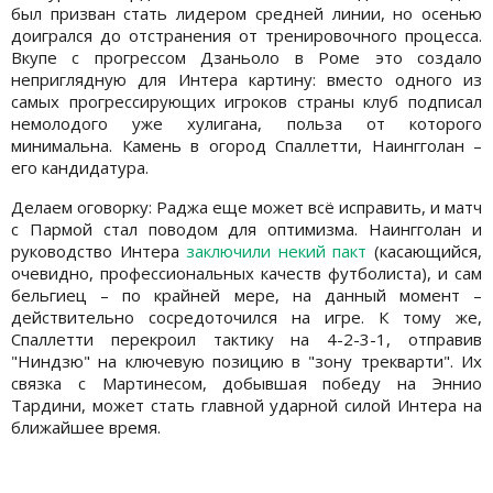
был призван стать лидером средней линии, но осенью
доигрался до отстранения от тренировочного процесса.
Вкупе с прогрессом Дзаньоло в Роме это создало
неприглядную для Интера картину: вместо одного из
самых прогрессирующих игроков страны клуб подписал
немолодого уже хулигана, польза от которого
минимальна. Камень в огород Спаллетти, Наингголан –
его кандидатура.
Делаем оговорку: Раджа еще может всё исправить, и матч
с Пармой стал поводом для оптимизма. Наингголан и
руководство Интера
заключили некий пакт
(касающийся,
очевидно, профессиональных качеств футболиста), и сам
бельгиец – по крайней мере, на данный момент –
действительно сосредоточился на игре. К тому же,
Спаллетти перекроил тактику на 4-2-3-1, отправив
"Ниндзю" на ключевую позицию в "зону трекварти". Их
связка с Мартинесом, добывшая победу на Эннио
Тардини, может стать главной ударной силой Интера на
ближайшее время.