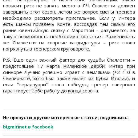
повысит риск не занять место в ЛЧ. Спаллетти должен
завершить этот сезон, летом же вопрос смены тренера
необходимо рассмотреть пристальнее. Если у Интера
есть шансы привлечь Конте, воссоздав тем самым его
ранне-ювентийскую связку с Мароттой – разумеется, за
такую возможность необходимо хвататься. Разменивать
же Спаллетти на спорные кандидатуры – риск снова
погрязнуть в тренерском круговороте.
P.S.
Еще один важный фактор для судьбы Спаллетти –
предстоящее 17 марта миланское дерби. Интер при
синьоре Лучано успешно играет с земляками (+2=1-0 в
чемпионате, хотя был также вылет из Кубка Италии), и
если "нерадзурри" снова победят, тренер наверняка
гарантирует себе работу до конца сезона.
Не пропусти другие интересные статьи, подпишись:
bigmir)net в facebook