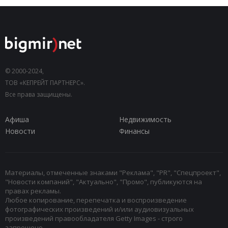
© 2000-2024,
ТОВ «КЕПРЕЙТ ПАРТНЕРС».
Все права защищены.
Афиша
Недвижимость
Новости
Финансы
Материалы, отмеченные знаками "Реклама", "PR", "Спецпроект",
"Новости компаний", "Актуально", "Промо", публикуются на
правах рекламы.
Любое копирование, перепечатка и воспроизведение
фотографических произведений и/или аудиовизуальных
произведений правообладателя Getty Images - строго
запрещено.