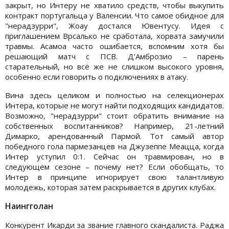
закрыт, но Интеру не хватило средств, чтобы выкупить
контракт португальца у Валенсии. Что самое обидное для
"нерадзурри", Жоау достался Ювентусу. Идея с
приглашением Врсалько не сработала, хорвата замучили
травмы. Асамоа часто ошибается, вспомним хотя бы
решающий матч с ПСВ. Д’Амброзио – парень
старательный, но всё же не слишком высокого уровня,
особенно если говорить о подключениях в атаку.
Вина здесь целиком и полностью на селекционерах
Интера, которые не могут найти подходящих кандидатов.
Возможно, "нерадзурри" стоит обратить внимание на
собственных воспитанников? Например, 21-летний
Димарко, арендованный Пармой. Тот самый автор
победного гола пармезанцев на Джузеппе Меацца, когда
Интер уступил 0:1. Сейчас он травмирован, но в
следующем сезоне – почему нет? Если обобщать, то
Интер в принципе игнорирует свою талантливую
молодежь, которая затем раскрывается в других клубах.
Наингголан
Конкурент Икарди за звание главного скандалиста. Раджа