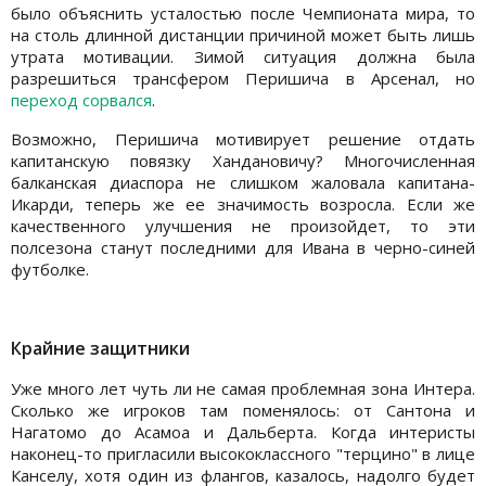
было объяснить усталостью после Чемпионата мира, то
на столь длинной дистанции причиной может быть лишь
утрата мотивации. Зимой ситуация должна была
разрешиться трансфером Перишича в Арсенал, но
переход сорвался
.
Возможно, Перишича мотивирует решение отдать
капитанскую повязку Хандановичу? Многочисленная
балканская диаспора не слишком жаловала капитана-
Икарди, теперь же ее значимость возросла. Если же
качественного улучшения не произойдет, то эти
полсезона станут последними для Ивана в черно-синей
футболке.
Крайние защитники
Уже много лет чуть ли не самая проблемная зона Интера.
Сколько же игроков там поменялось: от Сантона и
Нагатомо до Асамоа и Дальберта. Когда интеристы
наконец-то пригласили высококлассного "терцино" в лице
Канселу, хотя один из флангов, казалось, надолго будет