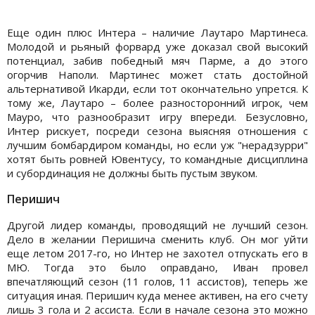
Еще один плюс Интера – наличие Лаутаро Мартинеса.
Молодой и рьяный форвард уже доказал свой высокий
потенциал, забив победный мяч Парме, а до этого
огорчив Наполи. Мартинес может стать достойной
альтернативой Икарди, если тот окончательно упрется. К
тому же, Лаутаро – более разносторонний игрок, чем
Мауро, что разнообразит игру впереди. Безусловно,
Интер рискует, посреди сезона выясняя отношения с
лучшим бомбардиром команды, но если уж "нерадзурри"
хотят быть ровней Ювентусу, то командные дисциплина
и субординация не должны быть пустым звуком.
Перишич
Другой лидер команды, проводящий не лучший сезон.
Дело в желании Перишича сменить клуб. Он мог уйти
еще летом 2017-го, но Интер не захотел отпускать его в
МЮ. Тогда это было оправдано, Иван провел
впечатляющий сезон (11 голов, 11 ассистов), теперь же
ситуация иная. Перишич куда менее активен, на его счету
лишь 3 гола и 2 ассиста. Если в начале сезона это можно