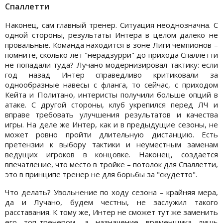
Спаллетти
Наконец, сам главный тренер. Ситуация неоднозначна. С
одной стороны, результаты Интера в целом далеко не
провальные. Команда находится в зоне Лиги чемпионов –
помните, сколько лет "нерадзурри" до прихода Спаллетти
не попадали туда? Лучано модернизировал тактику: если
год назад Интер справедливо критиковали за
однообразные навесы с фланга, то сейчас, с приходом
Кейта и Политано, интеристы получили больше опций в
атаке. С другой стороны, клуб укрепился перед ЛЧ и
вправе требовать улучшения результатов и качества
игры. На деле же Интер, как и в предыдущие сезоны, не
может ровно пройти длительную дистанцию. Есть
претензии к выбору тактики и неуместным заменам
ведущих игроков в концовке. Наконец, создается
впечатление, что место в тройке – потолок для Спаллетти,
это в принципе тренер не для борьбы за "скудетто".
Что делать? Увольнение по ходу сезона – крайняя мера,
да и Лучано, будем честны, не заслужил такого
расставания. К тому же, Интер не сможет тут же заменить
его топ-тренером, а назначение временщика лишь