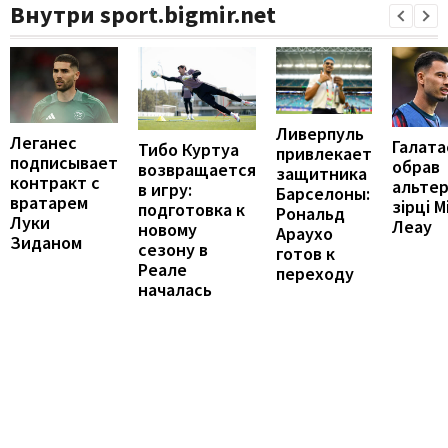
Внутри sport.bigmir.net
Ливерпуль
Леганес
Галата
Тибо Куртуа
привлекает
подписывает
обрав
возвращается
защитника
контракт с
альте
в игру:
Барселоны:
вратарем
зірці М
подготовка к
Рональд
Луки
Леау
новому
Араухо
Зиданом
сезону в
готов к
Реале
переходу
началась