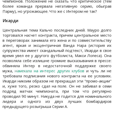
чемпионов. Положение не сказать что критическое (тем
более команда прервала негативную серию, обыграв
Парму), но угрожающее. Что же с Интером не так?
Икарди
Центральная тема Кальчо последних дней. Мауро долго
торговался насчет контракта, причем центральное место
в переговорах занимала его жена и по совместительству
агент, яркая и эксцентричная Ванда Нара (история их
супружества имеет скандальный подтекст, Икарди в свое
время увел ее у другого футболиста, Макси Лопеса). Она
позволяла себе излишне громкие высказывания в прессе:
обвиняла Интер в недостаточной поддержке своего
мужа,
намекала на интерес других клубов
и чуть ли не
требовала подписания нового контракта на ее условиях.
Икарди никоим образом не прекращал эти "промо-акции"
и, хуже того, резко сдал на поле. Он не забивал в семи
подряд матчах чемпионата, при том что регулярно
проводил 90 минут. Никуда не годится для номинального
лидера и одного из двух лучших бомбардиров
предыдущего розыгрыша Серии А.