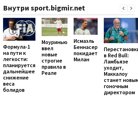
Внутри sport.bigmir.net
Исмаэль
Моуринью
Формула-1
Беннасер
ввел
Перестановк
на пути к
покидает
новые
в Red Bull:
легкости:
Милан
строгие
Ламбьязе
планируется
правила в
уходит,
дальнейшее
Реале
Маккалоу
снижение
станет новы
веса
гоночным
болидов
директором