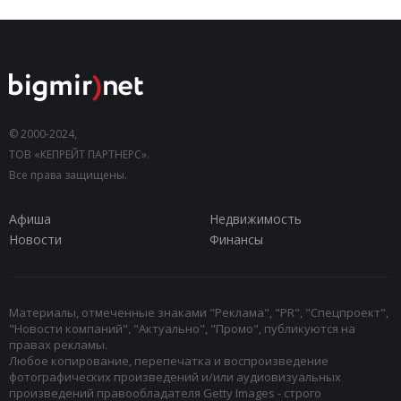
© 2000-2024,
ТОВ «КЕПРЕЙТ ПАРТНЕРС».
Все права защищены.
Афиша
Недвижимость
Новости
Финансы
Материалы, отмеченные знаками "Реклама", "PR", "Спецпроект",
"Новости компаний", "Актуально", "Промо", публикуются на
правах рекламы.
Любое копирование, перепечатка и воспроизведение
фотографических произведений и/или аудиовизуальных
произведений правообладателя Getty Images - строго