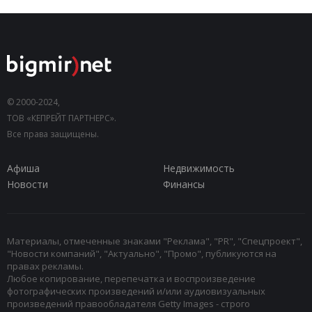
© 2000-2024,
ТОВ «КЕПРЕЙТ ПАРТНЕРС».
Все права защищены.
Афиша
Недвижимость
Новости
Финансы
Материалы, отмеченные знаками "Реклама", "PR", "Спецпроект",
"Новости компаний", "Актуально", "Промо", публикуются на
правах рекламы.
Любое копирование, перепечатка и воспроизведение
фотографических произведений и/или аудиовизуальных
произведений правообладателя Getty Images - строго