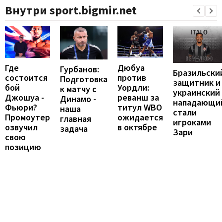
Внутри sport.bigmir.net
Где
Дюбуа
Гурбанов:
Бразильски
состоится
против
Подготовка
защитник и
бой
Уордли:
к матчу с
украинский
Джошуа -
реванш за
Динамо -
нападающи
Фьюри?
титул WBO
наша
стали
Промоутер
ожидается
главная
игроками
озвучил
в октябре
задача
Зари
свою
позицию