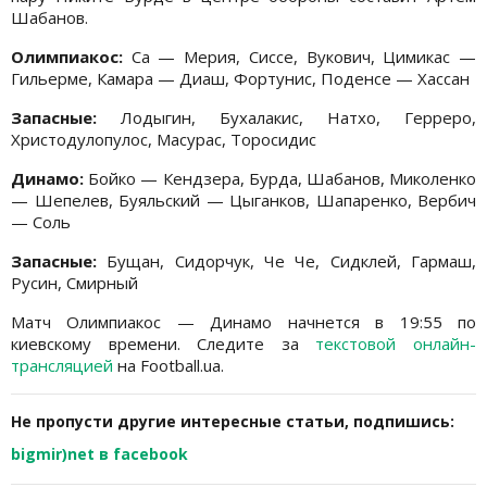
Шабанов.
Олимпиакос:
Са — Мерия, Сиссе, Вукович, Цимикас —
Гильерме, Камара — Диаш, Фортунис, Поденсе — Хассан
Запасные:
Лодыгин, Бухалакис, Натхо, Герреро,
Христодулопулос, Масурас, Торосидис
Динамо:
Бойко — Кендзера, Бурда, Шабанов, Миколенко
— Шепелев, Буяльский — Цыганков, Шапаренко, Вербич
— Соль
Запасные:
Бущан, Сидорчук, Че Че, Сидклей, Гармаш,
Русин, Смирный
Матч Олимпиакос — Динамо начнется в 19:55 по
киевскому времени. Следите за
текстовой онлайн-
трансляцией
на Football.ua.
Не пропусти другие интересные статьи, подпишись:
bigmir)net в facebook