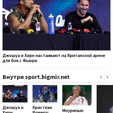
Джошуа и Хирн настаивают на британской арене
для боя с Фьюри
Внутри sport.bigmir.net
Кристиан
Джошуа и
Моуринью
Ромеро:
Хирн