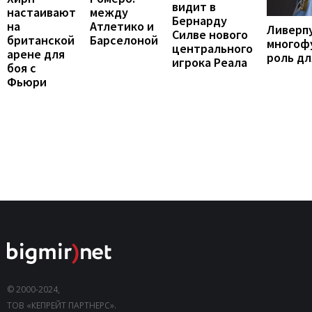
видит в
между
настаивают
Бернарду
Атлетико и
на
Ливерп
Силве нового
Барселоной
британской
многоф
центрального
арене для
роль дл
игрока Реала
боя с
Фьюри
© 2000-2024,
ТОВ «КЕПРЕЙТ ПАРТНЕРС».