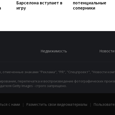
Барселона вступает в
потенциальные
а
игру
соперники
Недвижимость
Новости
 отмеченные знаками "Реклама", "PR", "Спецпроект", "Новости комп
ирование, перепечатка и воспроизведение фотографических произ
ателя Getty Images - строго запрещено.
ться с нами
|
Разместить свои видеоматериалы
|
Пользовате