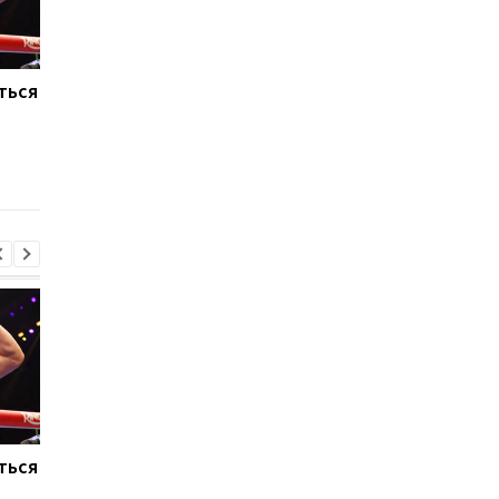
ться
Макс Ферстаппен:
Тайсон Фьюри и Энт
Рождение дочери - мое
Джошуа: британски
главное достижение
боксерский поедино
года на Netflix
ться
Макс Ферстаппен:
Тайсон Фьюри и Энт
Рождение дочери - мое
Джошуа: британски