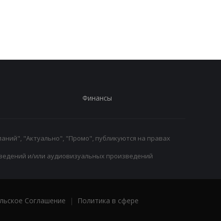
главное достижение
боксерский поедино
года на Netflix
Финансы
аний", "Актуально", "Промо", публикуются на правах
ведений и/или аудиовизуальных произведений
льское Соглашение
|
Политика в сфере