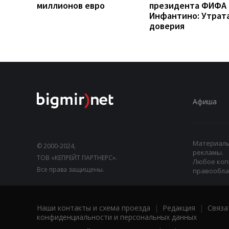
миллионов евро
президента ФИФА
Инфантино: Утрат
доверия
Афиша
Материалы,
© 2000-2024,
рекламы.
ТОВ «КЕПРЕЙТ ПАРТНЕРС».
Любое коп
Все права защищены.
правооблад
Наши контакты и схема проезда
|
Редакция
|
Связа
конфиденциальности и персональных данных