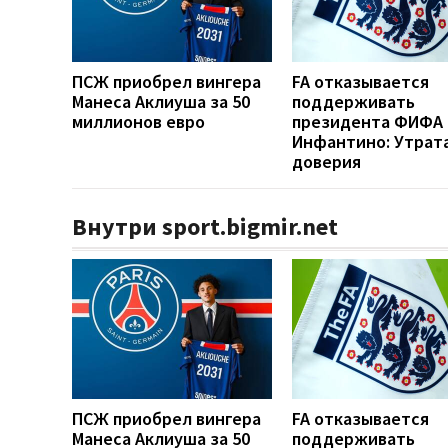
ПСЖ приобрел вингера
FA отказывается
Манеса Аклиуша за 50
поддерживать
миллионов евро
президента ФИФА
Инфантино: Утрат
доверия
Внутри sport.bigmir.net
ПСЖ приобрел вингера
FA отказывается
Манеса Аклиуша за 50
поддерживать