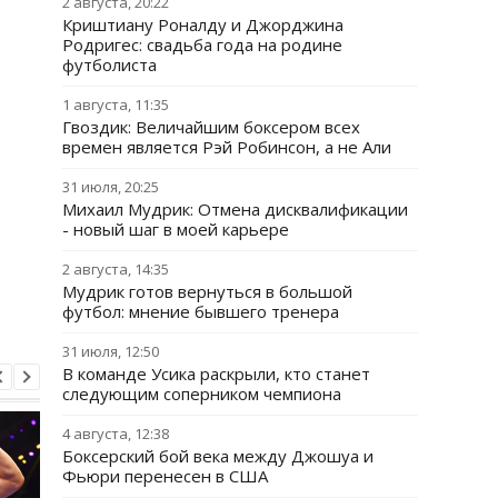
2 августа, 20:22
Криштиану Роналду и Джорджина
Родригес: свадьба года на родине
футболиста
1 августа, 11:35
Гвоздик: Величайшим боксером всех
времен является Рэй Робинсон, а не Али
31 июля, 20:25
Михаил Мудрик: Отмена дисквалификации
- новый шаг в моей карьере
2 августа, 14:35
Мудрик готов вернуться в большой
футбол: мнение бывшего тренера
31 июля, 12:50
В команде Усика раскрыли, кто станет
следующим соперником чемпиона
4 августа, 12:38
Боксерский бой века между Джошуа и
Фьюри перенесен в США