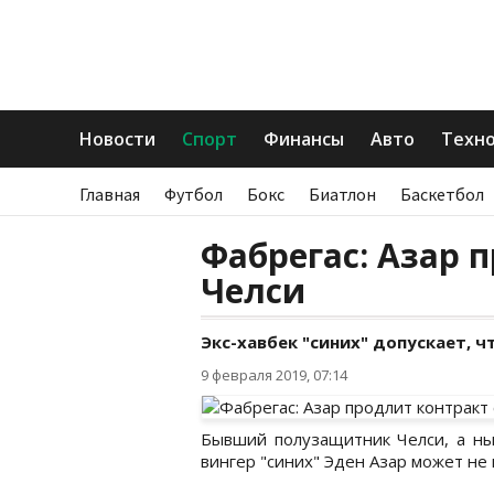
Новости
Спорт
Финансы
Авто
Техн
Главная
Футбол
Бокс
Биатлон
Баскетбол
Фабрегас: Азар 
Челси
Экс-хавбек "синих" допускает, ч
9 февраля 2019, 07:14
Бывший полузащитник Челси, а нын
вингер "синих" Эден Азар может не 