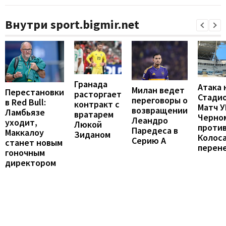
Внутри sport.bigmir.net
Гранада
Атака 
Милан ведет
Перестановки
расторгает
Стадио
переговоры о
в Red Bull:
контракт с
Матч 
возвращении
Ламбьязе
вратарем
Черно
Леандро
уходит,
Люкой
проти
Паредеса в
Маккалоу
Зиданом
Колос
Серию А
станет новым
перен
гоночным
директором