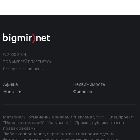
© 2000-2024,
ТОВ «КЕПРЕЙТ ПАРТНЕРС».
Все права защищены.
Афиша
Недвижимость
Новости
Финансы
Материалы, отмеченные знаками "Реклама", "PR", "Спецпроект",
"Новости компаний", "Актуально", "Промо", публикуются на
правах рекламы.
Любое копирование, перепечатка и воспроизведение
фотографических произведений и/или аудиовизуальных