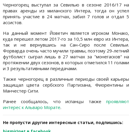
Черногорец выступал за Севилью в сезоне 2016/17 на
правах аренды из миланского Интера, тогда он успел
принять участие в 24 матчах, забил 7 голов и отдал 5
ассистов.
На данный момент Йоветич является игроком Монако,
куда перешел летом 2017-го за 10,5 млн евро из Интера,
так и не вернувшись на Сан-Сиро после Севильи.
Форварда очень часто мучили травмы, поэтому 29-летний
футболист сыграл лишь в 27 матчах за "монегасков" на
протяжении двух сезонов, в которых отметился 11 голами
и 3 результативными передачами.
Также черногорец в различные периоды своей карьеры
защищал цвета сербского Партизана, Фиорентины и
Манчестер Сити.
Ранее сообщалось, что испанцы также
проявляют
интерес к Альваро Морате
.
Не пропусти другие интересные статьи, подпишись:
bigmir)net в facebook