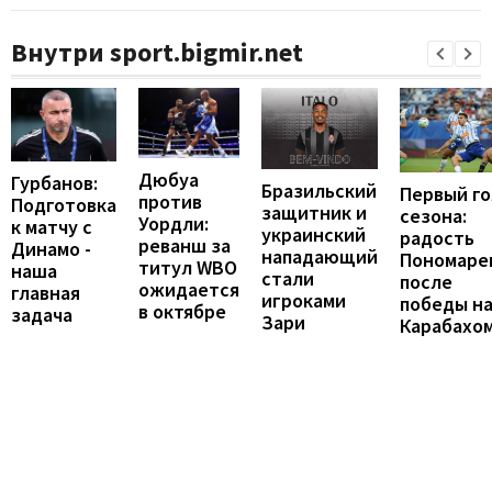
Внутри sport.bigmir.net
Дюбуа
Гурбанов:
Бразильский
Первый го
против
Подготовка
защитник и
сезона:
Уордли:
к матчу с
украинский
радость
реванш за
Динамо -
нападающий
Пономаре
титул WBO
наша
стали
после
ожидается
главная
игроками
победы н
в октябре
задача
Зари
Карабахо