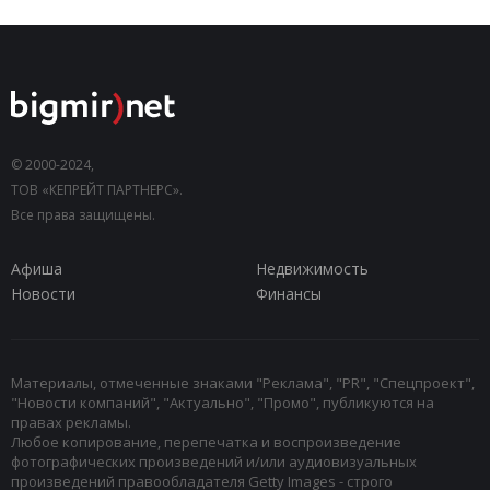
© 2000-2024,
ТОВ «КЕПРЕЙТ ПАРТНЕРС».
Все права защищены.
Афиша
Недвижимость
Новости
Финансы
Материалы, отмеченные знаками "Реклама", "PR", "Спецпроект",
"Новости компаний", "Актуально", "Промо", публикуются на
правах рекламы.
Любое копирование, перепечатка и воспроизведение
фотографических произведений и/или аудиовизуальных
произведений правообладателя Getty Images - строго