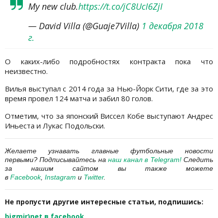
My new club.
https://t.co/jC8UcI6ZjI
— David Villa (@Guaje7Villa)
1 декабря 2018
г.
О каких-либо подробностях контракта пока что
неизвестно.
Вилья выступал с 2014 года за Нью-Йорк Сити, где за это
время провел 124 матча и забил 80 голов.
Отметим, что за японский Виссел Кобе выступают Андрес
Иньеста и Лукас Подольски.
Желаете узнавать главные футбольные новости
первыми? Подписывайтесь на
наш канал в Telegram
!
Следить
за нашим сайтом вы также можете
в
Facebook
,
Instagram
и
Twitter
.
Не пропусти другие интересные статьи, подпишись:
bigmir)net в facebook