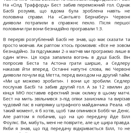
На «Олд Траффорд» Бест забив переможний гол. Однак
Басбі розумів, що вдома була зроблена навіть не
половина справи. На «Сантьяго Бернабеу» Червоні
дияволи потрапили в справжнє пекло. Після першої
половини гри вони безнадійно програвали 1:3.
В перерві розгублений Басбі не знав, що має сказати та
просто мовчав. Аж раптом хтось промовив: «Все не зовсім
безнадійно. За підсумками 2-х матчів ми програємо лише в
один м’яч». Ця іскра запалила вогонь в душі Басбі. Він
попросив Беста та Астона грати ширше, а Седлеру
наказав йти вперед. Останні напутні слова, які Червоні
дияволи почули від Метта, перед виходом на другий тайм:
«Ми це можемо зробити». І вони це зробили. Седлер
послухав Басбі та забив другий гол. А за 12 хвилин до
кінця МЮ поставив ефектний знак оклику в цьому матчі.
Бест на мить звільнився з-під опіки захисника та вирізав
чудовий пас в напрямку штрафного майданчика Реала. «В
такий момент, я б хотів, щоб там опинився Боббі чи Деніс.
Але раптом я побачив, що на цю передачу йде Білл
Фоулкс. Ви, мабуть, мені не повірите, але це щира правда.
Якби я знав, що під передачу відкривається Білл, то не