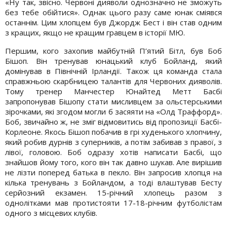
«Ну так, звісно. Червоні дияволи однозначно не зможуть
без тебе обійтися». Однак цього разу саме юнак сміявся
останнім. Цим хлопцем був Джордж Бест і він став одним
з кращих, якщо не кращим гравцем в історії МЮ.
Першим, кого захопив майбутній П’ятий Бітл, був Боб
Бішоп. Він тренував юнацький клуб Бойланд, який
домінував в Північній Ірландії. Також ця команда стала
справжньою скарбницею талантів для Червоних дияволів.
Тому тренер Манчестер Юнайтед Метт Басбі
запропонував Бішопу стати мисливцем за ольстерськими
зірочками, які згодом могли б засяяти на «Олд Траффорд».
Боб, звичайно ж, не зміг відмовитись від пропозиції Басбі-
Корлеоне. Якось Бішоп побачив в грі худенького хлопчину,
який робив дурнів з суперників, а потім забивав з правої, з
лівої, головою. Боб одразу хотів написати Басбі, що
знайшов йому того, кого він так давно шукав. Але вирішив
не лізти поперед батька в пекло. Він запросив хлопця на
кілька тренувань з Бойландом, а тоді влаштував Бесту
серйозний екзамен. 15-річний хлопець разом з
однолітками мав протистояти 17-18-річним футболістам
одного з місцевих клубів.