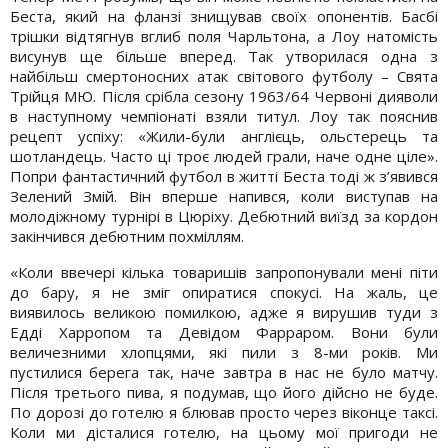
Беста, який на фланзі знищував своїх опонентів. Басбі
трішки відтягнув вглиб поля Чарльтона, а Лоу натомість
висунув ще більше вперед. Так утворилася одна з
найбільш смертоносних атак світового футболу – Свята
Трійця МЮ. Після срібла сезону 1963/64 Червоні дияволи
в наступному чемпіонаті взяли титул. Лоу так пояснив
рецепт успіху: «Жили-були англієць, ольстерець та
шотландець. Часто ці троє людей грали, наче одне ціле».
Попри фантастичний футбол в житті Беста тоді ж з’явився
Зелений Змій. Він вперше напився, коли виступав на
молодіжному турнірі в Цюріху. Дебютний виїзд за кордон
закінчився дебютним похміллям.
«Коли ввечері кілька товаришів запропонували мені піти
до бару, я не зміг опиратися спокусі. На жаль, це
виявилось великою помилкою, адже я вирушив туди з
Едді Харропом та Девідом Фарраром. Вони були
величезними хлопцями, які пили з 8-ми років. Ми
пустилися берега так, наче завтра в нас не було матчу.
Після третього пива, я подумав, що його дійсно не буде.
По дорозі до готелю я блював просто через віконце таксі.
Коли ми дісталися готелю, на цьому мої пригоди не