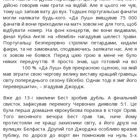
дійсно говорив нам грати на відбій. Але я цього не чув,
тому що запхав вату до вух. Тодішні португальські фанати
могли налякати будь-кого. «Да Луш» вміщував 75 000
фанатів й вони приходили на матч зовсім не для того, щоб
відбувати номер. На фоні концертів, які вони видавали,
фінал Кубка Англії на «Вемблі» нагадував шелест трави.
Португальці безперервно стріляли петардами, кидали
фаєри, та не замовкали, сподіваючись залякати нас. Але я
їх зовсім не боявся. Перед цією грою в мене не було
ніяких передчуттів. Я просто знав, що готовий на всі
100 %. «Да Луш» був прекрасною сценою, на якій
мав зіграти свою чергову велику виставу кращий гравець
світу попереднього сезону Ейсебіо. Однак тоді я зміг його
перевершити», – згадував Джордж.
Вже до 13-ї хвилини Бест зробив дубль. А фінальний
свисток зафіксував перемогу Червоних дияволів 5:1. Це
була перша домашня єврокубкова поразка в історії Орлів.
Того весняного вечора Бест грав так, наче йому
протистояли не кращі захисники світу, а його друзі на
вулицях Белфаста. Другий гол Джорджа особливо вразив
публіку, по дорозі до воріт він помножив на нуль 5-х