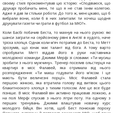
своєму стилі прокоментував цю історію: «Сподіваюся, що
друкарі пробачать мені, те що я не став їхнім колегою.
Адже я дав їм стільки роботи. До того ж, мені цікаво, що б
вибрали вони, коли б в них запитали: ти хочеш щодня
друкувати газети чи грати в футбол за МЮ?».
Коли Басбі побачив Беста, то махнув на нього рукою: які
шанси заграти на серйозному рівні в Англії в худого, наче
тріска хлопця. Однак коли м’яч потрапив до Беста, то Метт
зрозумів, що юнак має талант від бога. А тому варто
спробувати. Метт віддав його в руки наставника
молодіжної команди Джиммі Мерфі зі словами: «Ти мусиш
зробити з нього мужчину». Тренер поселив ольстерця на
квартирі в місіс Фалавей, яка отримала від нього
розпорядження: «Ти маєш годувати його м’ясом. І це
мають бути величезні порції». Місіс Фалавей стала
першою жінкою, яка втратила голову від витівок цього
блакитноокого хлопця з тихим голосом. Але це все буде
пізніше. В місіс Фалавей він активно працював ложкою, а
на полі Мерфі спускав з нього літри поту. На одному з
перших тренувань Джиммі влаштував новачку курс
молодого бійця. Він хотів, щоб Бест понюхав пороху