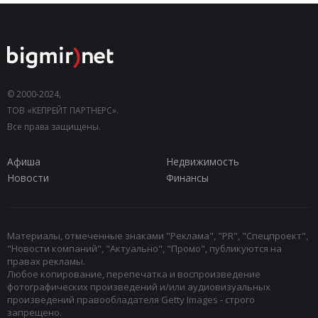
© 2000-2024,
ТОВ «КЕПРЕЙТ ПАРТНЕРС».
Все права защищены.
Афиша
Недвижимость
Новости
Финансы
Материалы, отмеченные знаками "Реклама", "PR", "Спецпроект",
"Новости компаний", "Актуально", "Промо", публикуются на
правах рекламы.
Любое копирование, перепечатка и воспроизведение
фотографических произведений и/или аудиовизуальных
произведений правообладателя Getty Images - строго
запрещено.