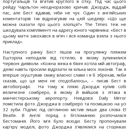
португальців та вгатив круглого в сітку. Під час цього
рейду Чарльтон неодноразово кричав: Джордж, віддай
пас, але Бест вдавав, ніби не чує. Один з англійських
коментаторів так відреагував на цей шедевр: «Що ще
можна сказати про цього хлопця?» The Times теж не
шкодувала компліменті на адресу юного чарівника: «Бест в
цьому матчі закохався в м’яч і вся команда взяла з нього
приклад».
Наступного ранку Бест пішов на прогулянку пляжем
Ешторіла неподалік від готелю, в якому зупинилися
Червоні дияволи. «Кожна жінка в бікіні хотіла мій автограф,
деякі навіть просили відрізати їм кілька моїх локонів. Так я
вперше скуштував смаку власної слави і я б збрехав, якби
сказав, що це мені не сподобалось», – писав Бест в
автобіографії. На тому ж пляжі Джордж купив собі
величезне сомбреро, в якому й вийшов з літака в
манчестерському аеропорту. Невдовзі Daily Mirror
помістила фото Джорджа в сомбреро та посмішкою на усі
32 зуби. Підпис під світлиною містив лише два слова El
Beatle. В Англії поряд з бітломанією розпочалася
бестоманія. Його ім’я було всюди. Бесту пропонували
кар’єру моделі, фото Джорджа з’являлися на сторінках