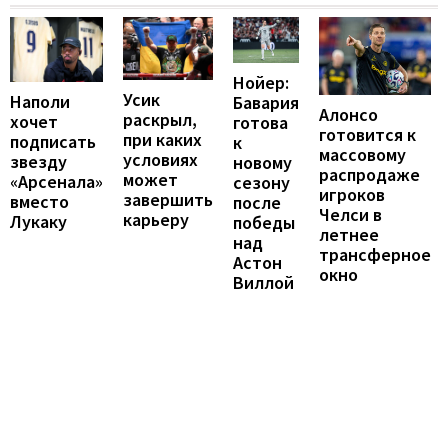
Нойер:
Усик
Наполи
Бавария
Алонсо
раскрыл,
хочет
готова
готовится к
при каких
подписать
к
массовому
условиях
звезду
новому
распродаже
может
«Арсенала»
сезону
игроков
завершить
вместо
после
Челси в
карьеру
Лукаку
победы
летнее
над
трансферное
Астон
окно
Виллой