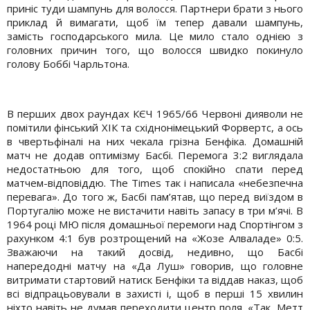
приніс туди шампунь для волосся. Партнери брати з нього
приклад й вимагати, щоб їм тепер давали шампунь,
замість господарського мила. Це мило стало однією з
головних причин того, що волосся швидко покинуло
голову Боббі Чарльтона.
В перших двох раундах КЄЧ 1965/66 Червоні дияволи не
помітили фінський ХІК та східнонімецький Форвертс, а ось
в чвертьфіналі на них чекала грізна Бенфіка. Домашній
матч не додав оптимізму Басбі. Перемога 3:2 виглядала
недостатньою для того, щоб спокійно спати перед
матчем-відповіддю. The Times так і написала «небезпечна
перевага». До того ж, Басбі пам’ятав, що перед виїздом в
Португалію може не вистачити навіть запасу в три м’ячі. В
1964 році МЮ після домашньої перемоги над Спортінгом з
рахунком 4:1 був розтрощений на «Жозе Алваладе» 0:5.
Зважаючи на такий досвід, недивно, що Басбі
напередодні матчу на «Да Луш» говорив, що головне
витримати стартовий натиск Бенфіки та віддав наказ, щоб
всі відпрацьовували в захисті і, щоб в перші 15 хвилин
ніхто навіть не думав переходити центр поля. «Так, Метт