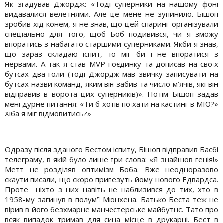
Як згадував Джордж: «Тоді суперники на нашому фоні
видавалися велетнями. Але це мене не зупинило. Бішоп
зробив хід конем, я не знав, що цей спаринг організували
спеціально для того, щоб Боб подивився, чи я зможу
впоратись з набагато старшими суперниками. Якби я знав,
що зараз складаю іспит, то міг би і не впоратися з
нервами. А так я став MVP поєдинку та дописав на своїх
бутсах два голи (тоді Джордж мав звичку записувати на
бутсах назви команд, яким він забив та число м’ячів, які він
відправив в ворота цих суперників)». Потім Бішоп задав
мені дурне питання: «Ти б хотів поїхати на кастинг в МЮ?»
Хіба я міг відмовитись?»
Одразу після зданого Бестом іспиту, Бішоп відправив Басбі
телеграму, в якій було лише три слова: «Я знайшов генія!»
Метт не розділяв оптимізм Боба. Вже неодноразово
скаути писали, що скоро привезуть йому нового Едвардса.
Проте ніхто з них навіть не наблизився до тих, хто в
1958-му загинув в полум’ї Мюнхена. Батько Беста теж не
вірив в його безхмарне манчестерське майбутнє. Тато про
всяк випадок тримав для сина місце в друкарні. Бест в