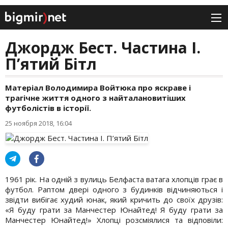
Джордж Бест. Частина І.
П’ятий Бітл
Матеріал Володимира Войтюка про яскраве і
трагічне життя одного з найталановитіших
футболістів в історії.
25 ноября 2018, 16:04
1961 рік. На одній з вулиць Белфаста ватага хлопців грає в
футбол. Раптом двері одного з будинків відчиняються і
звідти вибігає худий юнак, який кричить до своїх друзів:
«Я буду грати за Манчестер Юнайтед! Я буду грати за
Манчестер Юнайтед!» Хлопці розсміялися та відповіли: