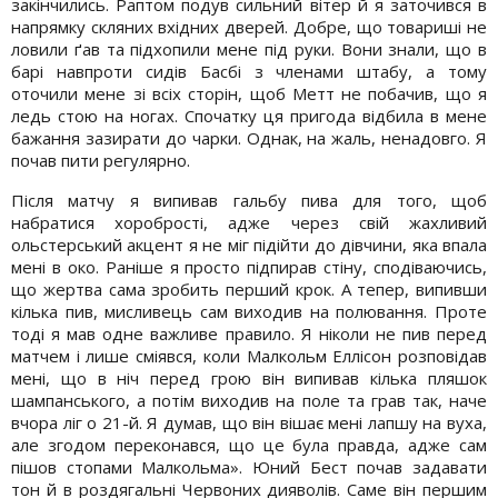
закінчились. Раптом подув сильний вітер й я заточився в
напрямку скляних вхідних дверей. Добре, що товариші не
ловили ґав та підхопили мене під руки. Вони знали, що в
барі навпроти сидів Басбі з членами штабу, а тому
оточили мене зі всіх сторін, щоб Метт не побачив, що я
ледь стою на ногах. Спочатку ця пригода відбила в мене
бажання зазирати до чарки. Однак, на жаль, ненадовго. Я
почав пити регулярно.
Після матчу я випивав гальбу пива для того, щоб
набратися хоробрості, адже через свій жахливий
ольстерський акцент я не міг підійти до дівчини, яка впала
мені в око. Раніше я просто підпирав стіну, сподіваючись,
що жертва сама зробить перший крок. А тепер, випивши
кілька пив, мисливець сам виходив на полювання. Проте
тоді я мав одне важливе правило. Я ніколи не пив перед
матчем і лише сміявся, коли Малкольм Еллісон розповідав
мені, що в ніч перед грою він випивав кілька пляшок
шампанського, а потім виходив на поле та грав так, наче
вчора ліг о 21-й. Я думав, що він вішає мені лапшу на вуха,
але згодом переконався, що це була правда, адже сам
пішов стопами Малкольма». Юний Бест почав задавати
тон й в роздягальні Червоних дияволів. Саме він першим