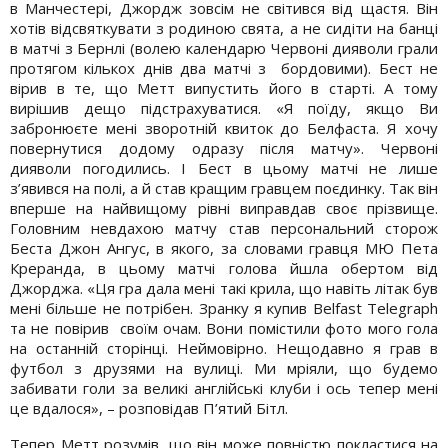
в Манчестері, Джордж зовсім не світився від щастя. Він
хотів відсвяткувати з родиною свята, а не сидіти на банці
в матчі з Бернлі (волею календарю Червоні дияволи грали
протягом кількох днів два матчі з бордовими). Бест не
вірив в те, що Метт випустить його в старті. А тому
вирішив дещо підстрахуватися. «Я поїду, якщо Ви
забронюєте мені зворотній квиток до Белфаста. Я хочу
повернутися додому одразу після матчу». Червоні
дияволи погодились. І Бест в цьому матчі не лише
з’явився на полі, а й став кращим гравцем поєдинку. Так він
вперше на найвищому рівні виправдав своє прізвище.
Головним невдахою матчу став персональний сторож
Беста Джон Ангус, в якого, за словами гравця МЮ Пета
Креранда, в цьому матчі голова йшла обертом від
Джорджа. «Ця гра дала мені такі крила, що навіть літак був
мені більше не потрібен. Зранку я купив Belfast Telegraph
та не повірив своїм очам. Вони помістили фото мого гола
на останній сторінці. Неймовірно. Нещодавно я грав в
футбол з друзями на вулиці. Ми мріяли, що будемо
забивати голи за великі англійські клуби і ось тепер мені
це вдалося», – розповідав П’ятий Бітл.
Тепер Метт розумів, що він може повністю покластися на