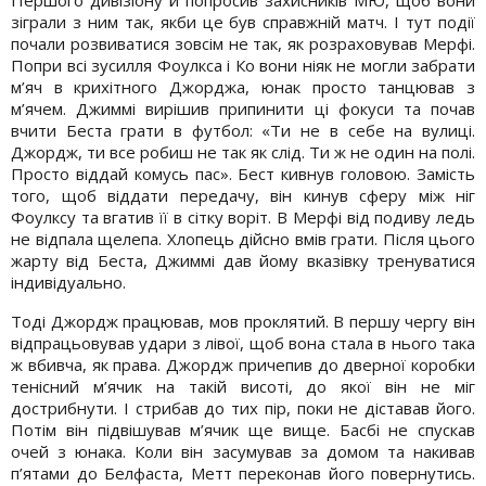
Першого дивізіону й попросив захисників МЮ, щоб вони
зіграли з ним так, якби це був справжній матч. І тут події
почали розвиватися зовсім не так, як розраховував Мерфі.
Попри всі зусилля Фоулкса і Ко вони ніяк не могли забрати
м’яч в крихітного Джорджа, юнак просто танцював з
м’ячем. Джиммі вирішив припинити ці фокуси та почав
вчити Беста грати в футбол: «Ти не в себе на вулиці.
Джордж, ти все робиш не так як слід. Ти ж не один на полі.
Просто віддай комусь пас». Бест кивнув головою. Замість
того, щоб віддати передачу, він кинув сферу між ніг
Фоулксу та вгатив її в сітку воріт. В Мерфі від подиву ледь
не відпала щелепа. Хлопець дійсно вмів грати. Після цього
жарту від Беста, Джиммі дав йому вказівку тренуватися
індивідуально.
Тоді Джордж працював, мов проклятий. В першу чергу він
відпрацьовував удари з лівої, щоб вона стала в нього така
ж вбивча, як права. Джордж причепив до дверної коробки
тенісний м’ячик на такій висоті, до якої він не міг
дострибнути. І стрибав до тих пір, поки не діставав його.
Потім він підвішував м’ячик ще вище. Басбі не спускав
очей з юнака. Коли він засумував за домом та накивав
п’ятами до Белфаста, Метт переконав його повернутись.