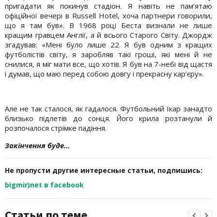
пригадати як покинув стадіон. Я навіть не пам’ятаю
офіційної вечері в Russell Hotel, хоча партнери говорили,
що я там був». В 1968 році Беста визнали не лише
кращим гравцем Англії, а й всього Старого Світу. Джордж
згадував: «Мені було лише 22. Я був одним з кращих
футболістів світу, я заробляв такі гроші, які мені й не
снилися, я міг мати все, що хотів. Я був на 7-небі від щастя
і думав, що маю перед собою довгу і прекрасну кар’єру».
Але не так сталося, як гадалося. Футбольний Ікар занадто
близько підлетів до сонця. Його крила розтанули й
розпочалося стрімке падіння.
Закінчення буде…
Не пропусти другие интересные статьи, подпишись:
bigmir)net в facebook
Статьи по теме