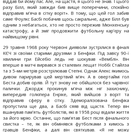
віддав би йому пас. Але, на щастя, я цього не знав. І цього
разу Білл, який завжди бив вище поперечини, спокійно
відправив м’яча в сітку воріт». В тому, що цей гол забив
саме Фоулкс Басбі побачив щось сакральне, адже Білл був
одним з небагатьох, хто не просто пережив Мюнхенську
катастрофу, а й зміг продовжити футбольну кар’єру на
найвищому рівні.
29 травня 1968 року Червоні дияволи зустрілися в фіналі
КЄЧ зі своїми старими друзями з Бенфіки. Під завісу 90-ї
хвилини гри Ейсебіо ледь не шокував «Вемблі». Він
вперше в матчі вирвався зі сталевих лещат Ноббі Стайлза
та з 5-ми метрів розстрілював Степні. Однак Алекс якимось
дивом парирував цей мертвий м’яч. А в овертаймі гол
Беста добив орлів. Й тут знову не обійшлося без чарівної
палички. Джордж прокинув м’яча між ніг захиснику,
випередив голкіпера Енріке, який вийшов з воріт та
відправив сферу в сітку. Здеморалізована Бенфіка
пропустила ще два, а Басбі сяяв від щастя. Тепер він
вшанував пам’ять футболістів, які в 1958 році відали життя
за його мрію. Останнє, що пам’ятав Бест після фінального
свистка – те, як він обмінявся футболками з кимось з
гравців Бенфіки, а далі він святкував. «Я не можу