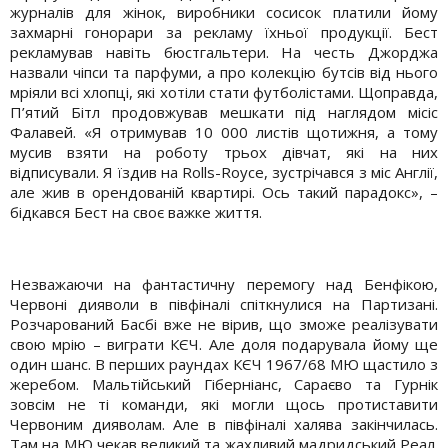
журналів для жінок, виробники сосиcок платили йому
захмарні гонорари за рекламу їхньої продукції. Бест
рекламував навіть бюстгальтери. На честь Джорджа
назвали чіпси та парфуми, а про колекцію бутсів від нього
мріяли всі хлопці, які хотіли стати футболістами. Щоправда,
П’ятий Бітл продовжував мешкати під наглядом місіс
Фалавей. «Я отримував 10 000 листів щотижня, а тому
мусив взяти на роботу трьох дівчат, які на них
відписували. Я їздив на Rolls-Royce, зустрічався з міс Англії,
але жив в орендованій квартирі. Ось такий парадокс», –
бідкався Бест на своє важке життя.
Незважаючи на фантастичну перемогу над Бенфікою,
Червоні дияволи в півфіналі спіткнулися на Партизані.
Розчарований Басбі вже не вірив, що зможе реалізувати
свою мрію – виграти КЄЧ. Але доля подарувала йому ще
один шанс. В перших раундах КЄЧ 1967/68 МЮ щастило з
жеребом. Мальтійський Гіберніанс, Сараєво та Гурнік
зовсім не ті команди, які могли щось протиставити
Червоним дияволам. Але в півфіналі халява закінчилась.
Там на МЮ чекав великий та жахливий мадридський Реал.