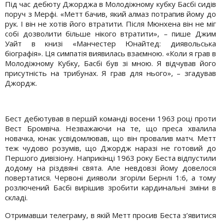
Під час дебюту Джорджа в Молодіжному кубку Басбі сидів
поруч з Мерфі. «Метт бачив, який алмаз потрапив йому до
рук. І він не хотів його втратити. Після Мюнхена він не міг
собі дозволити більше нікого втратити», – пише Джим
Уайт в книзі «Манчестер Юнайтед: диявольська
біографія». Ця симпатія виявилась взаємною. «Коли я грав в
Молодіжному Кубку, Басбі був зі мною. Я відчував його
присутність на трибунах. Я грав для нього», – згадував
Джордж.
Бест дебютував в першій команді восени 1963 році проти
Вест Бромвіча. Незважаючи на те, що преса хвалила
новачка, юнак усвідомлював, що він провалив матч. Метт
теж чудово розумів, що Джордж наразі не готовий до
Першого дивізіону. Наприкінці 1963 року Беста відпустили
додому на різдвяні свята. Але невдовзі йому довелося
повертатися. Червоні дияволи згоріли Бернлі 1:6, а тому
розлючений Басбі вирішив зробити кардинальні зміни в
складі.
Отримавши телеграму, в якій Метт просив Беста з’явитися