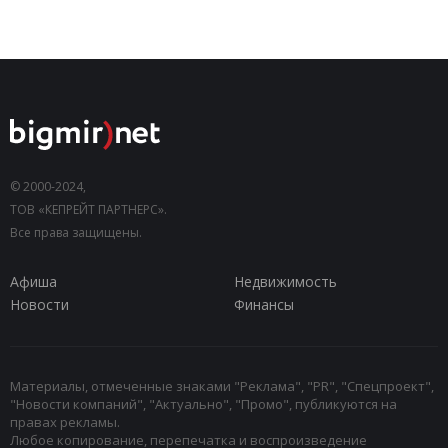
© 2000-2024,
ТОВ «КЕПРЕЙТ ПАРТНЕРС».
Все права защищены.
Афиша
Недвижимость
Новости
Финансы
Материалы, отмеченные знаками "Реклама", "PR", "Спецпроект",
"Новости компаний", "Актуально", "Промо", публикуются на
правах рекламы.
Любое копирование, перепечатка и воспроизведение