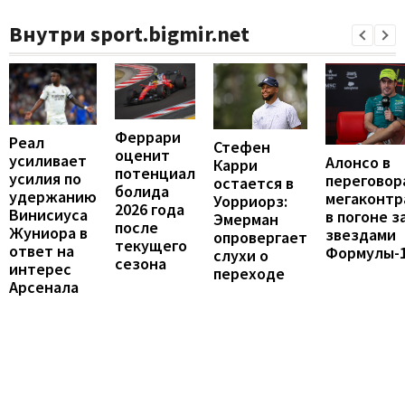
Внутри sport.bigmir.net
Феррари
Реал
Стефен
оценит
усиливает
Алонсо в
Карри
потенциал
усилия по
переговор
остается в
болида
удержанию
мегаконтр
Уорриорз:
2026 года
Винисиуса
в погоне з
Эмерман
после
Жуниора в
звездами
опровергает
текущего
ответ на
Формулы-
слухи о
сезона
интерес
переходе
Арсенала