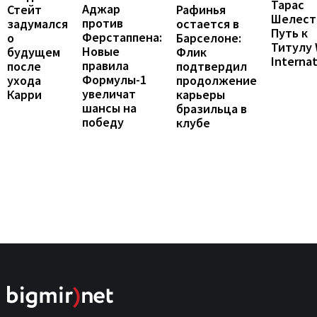
Тарас
Аджар
Рафинья
Стейт
Шелест
против
остается в
задумался
Путь к
Ферстаппена:
Барселоне:
о
Титулу
Новые
Флик
будущем
Internat
правила
подтвердил
после
Формулы-1
продолжение
ухода
увеличат
карьеры
Карри
шансы на
бразильца в
победу
клубе