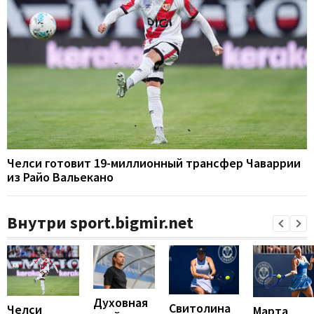
Челси готовит 19-миллионный трансфер Чаваррии
из Райо Вальекано
Внутри sport.bigmir.net
Духовная
Свитолина
Челси
Марта