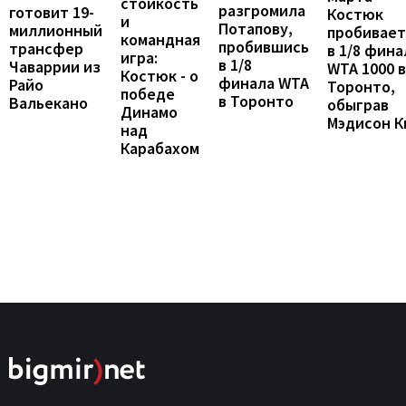
стойкость
разгромила
готовит 19-
Костюк
и
Потапову,
миллионный
пробивает
командная
пробившись
трансфер
в 1/8 фина
игра:
в 1/8
Чаваррии из
WTA 1000 в
Костюк - о
финала WTA
Райо
Торонто,
победе
в Торонто
Вальекано
обыграв
Динамо
Мэдисон К
над
Карабахом