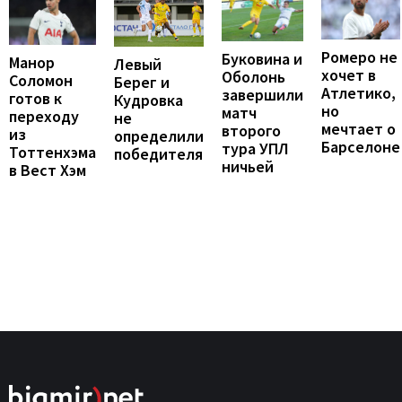
Ромеро не
Буковина и
Манор
Левый
хочет в
Оболонь
Соломон
Берег и
Атлетико,
завершили
готов к
Кудровка
но
матч
переходу
не
мечтает о
второго
из
определили
Барселоне
тура УПЛ
Тоттенхэма
победителя
ничьей
в Вест Хэм