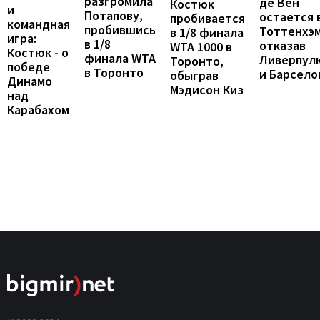
разгромила
де Вен
Костюк
и
Потапову,
остается 
пробивается
командная
пробившись
Тоттенхэм
в 1/8 финала
игра:
в 1/8
отказав
WTA 1000 в
Костюк - о
финала WTA
Ливерпул
Торонто,
победе
в Торонто
и Барсело
обыграв
Динамо
Мэдисон Киз
над
Карабахом