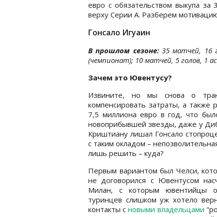
евро с обязательством выкупа за 
верху Серии А. Разберем мотивацию
Гонсало Игуаин
В прошлом сезоне:
35 матчей, 16 г
(чемпионат); 10 матчей, 5 голов, 1 а
Зачем это Ювентусу?
Извините, но мы снова о тра
компенсировать затраты, а также 
7,5 миллиона евро в год, что был
новоприбывшей звезды, даже у Диб
Криштиану лишал Гонсало стопроцен
с таким окладом – непозволительна
лишь решить – куда?
Первым вариантом был Челси, кот
не договорился с Ювентусом нас
Милан, с которым ювентийцы ок
туринцев слишком уж хотело верн
контакты с
новыми владельцами
"ро