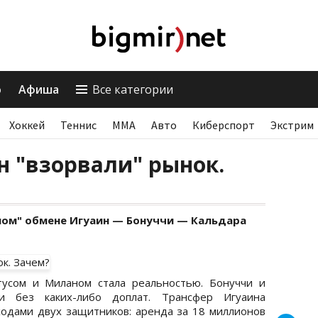
о
Афиша
Все категории
Хоккей
Теннис
ММА
Авто
Киберспорт
Экстрим
 "взорвали" рынок.
ном" обмене Игуаин — Бонуччи — Кальдара
усом и Миланом стала реальностью. Бонуччи и
и без каких-либо доплат. Трансфер Игуаина
ходами двух защитников: аренда за 18 миллионов