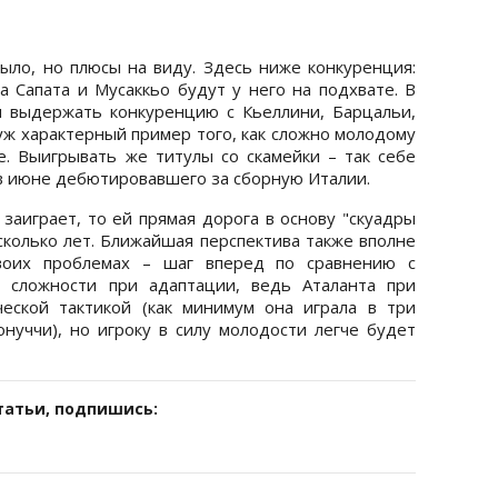
ыло, но плюсы на виду. Здесь ниже конкуренция:
а Сапата и Мусаккьо будут у него на подхвате. В
 выдержать конкуренцию с Кьеллини, Барцальи,
 уж характерный пример того, как сложно молодому
. Выигрывать же титулы со скамейки – так себе
 в июне дебютировавшего за сборную Италии.
заиграет, то ей прямая дорога в основу "скуадры
есколько лет. Ближайшая перспектива также вполне
своих проблемах – шаг вперед по сравнению с
ь сложности при адаптации, ведь Аталанта при
еской тактикой (как минимум она играла в три
онуччи), но игроку в силу молодости легче будет
татьи, подпишись: