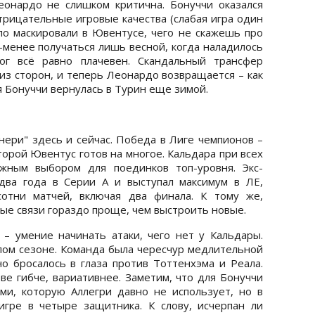
еонардо не слишком критична. Бонуччи оказался
трицательные игровые качества (слабая игра один
о маскировали в Ювентусе, чего не скажешь про
-менее получаться лишь весной, когда наладилось
ог всё равно плачевен. Скандальный трансфер
из сторон, и теперь Леонардо возвращается – как
я Бонуччи вернулась в Турин еще зимой.
нери" здесь и сейчас. Победа в Лиге чемпионов –
торой Ювентус готов на многое. Кальдара при всех
ежным выбором для поединков топ-уровня. Экс-
два года в Серии А и выступал максимум в ЛЕ,
отни матчей, включая два финала. К тому же,
ые связи гораздо проще, чем выстроить новые.
– умение начинать атаки, чего нет у Кальдары.
лом сезоне. Команда была чересчур медлительной
но бросалось в глаза против Тоттенхэма и Реала.
е гибче, вариативнее. Заметим, что для Бонуччи
ми, которую Аллегри давно не использует, но в
гре в четыре защитника. К слову, исчерпан ли