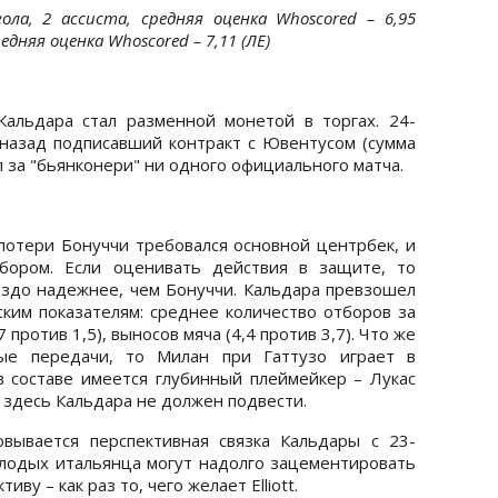
ола, 2 ассиста, средняя оценка Whoscored – 6,95
едняя оценка Whoscored – 7,11 (ЛЕ)
альдара стал разменной монетой в торгах. 24-
 назад подписавший контракт с Ювентусом (сумма
ел за "бьянконери" ни одного официального матча.
потери Бонуччи требовался основной центрбек, и
бором. Если оценивать действия в защите, то
здо надежнее, чем Бонуччи. Кальдара превзошел
ким показателям: среднее количество отборов за
,7 против 1,5), выносов мяча (4,4 против 3,7). Что же
ные передачи, то Милан при Гаттузо играет в
в составе имеется глубинный плеймейкер – Лукас
 здесь Кальдара не должен подвести.
вывается перспективная связка Кальдары с 23-
лодых итальянца могут надолго зацементировать
ву – как раз то, чего желает Elliott.