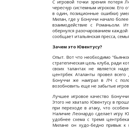
С игровой точки зрения потеря Л
чересчур системным игроком. Его о
в один, позиционные ошибки) умел
Милан, где у Бонуччи начало более
взаимодействие с Романьоли. Ит
обернулся разочарованием каждой 
сообщает итальянская пресса, семь
Зачем это Ювентусу?
Опыт. Вот что необходимо "бьянко
стратегическая цель клуба, ради ко
своих талантах не является над
центрбек Аталанты провел всего 
Бонуччи же наиграл в ЛЧ с полс
возобновить еще не забытые игров
Лучшее игровое качество Бонуччи 
Этого не хватало Ювентусу в прош
при переходе в атаку, что особен
Наличие Леонардо сделает игру Юв
удобнее схема с тремя центрбека
Милане он худо-бедно привык к и