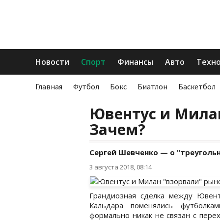
Новости
Спорт
Финансы
Авто
Техн
Главная
Футбол
Бокс
Биатлон
Баскетбол
Ювентус и Милан
Зачем?
Сергей Шевченко — о "треуголь
3 августа 2018, 08:14
Грандиозная сделка между Ювент
Кальдара поменялись футболкам
формально никак не связан с пере