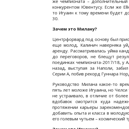
же чемпионата – дополнительный р
конкурентом Ювентусу. Если же Elli
то Игуаин к тому времени будет д
30.
Зачем это Милану?
Центрфорвард под основу был прио
еще молод, Калинич наверняка уйд
аренду. Рассматривалась уйма кан
до переговоров, не блещут резул
поединках чемпионата-2017/18, у А
назад, выступая за Наполи, заби
Серии А, побив рекорд Гуннара Нор
Руководство Милана какое-то врем
пять лет моложе Игуаина, но Челси 
не устраивало, в отличие от боле
вдобавок смотрится куда надеж
протяжении карьеры зарекомендова
добавить опыта и класса в молодую
его голевым чутьем – космический 
Зачем это Игуаину?