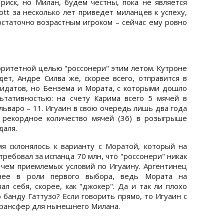
иск, но Милан, будем честны, пока не является
ott за несколько лет приведет миланцев к успеху,
остаточно возрастным игроком – сейчас ему ровно
ритетной целью "россонери" этим летом. Кутроне
ет, Андре Силва же, скорее всего, отправится в
дидатов, но Бензема и Мората, с которыми дошло
ьтативностью: на счету Карима всего 5 мячей в
льваро – 11. Игуаин в свою очередь лишь два года
л рекордное количество мячей (36) в розыгрыше
даля.
я склонялось к варианту с Моратой, который на
требовал за испанца 70 млн, что "россонери" никак
е чем приемлемых условий по Игуаину. Аргентинец
нее в роли первого выбора, ведь Мората на
л себя, скорее, как "джокер". Да и так ли плохо
 банду Гаттузо? Если говорить прямо, то Игуаин с
трансфер для нынешнего Милана.