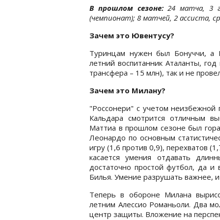
В прошлом сезоне:
24 матча, 3 г
(чемпионат); 8 матчей, 2 ассиста, ср
Зачем это Ювентусу?
Туринцам нужен был Бонуччи, а К
летний воспитанник Аталанты, год
трансфера – 15 млн), так и не пров
Зачем это Милану?
"Россонери" с учетом неизбежной 
Кальдара смотрится отличным вы
Маттиа в прошлом сезоне был гора
Леонардо по основным статистичес
игру (1,6 против 0,9), перехватов (1
касается умения отдавать длин
достаточно простой футбол, да и 
Билья. Умение разрушать важнее, и
Теперь в обороне Милана вырисо
летним Алессио Романьоли. Два мо
центр защиты. Вложение на перспекти