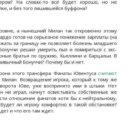
ером? На словах-то всё будет хорошо, но не
лке, и без того лишившейся Буффона?
ровне, а нынешний Милан так откровенно этому
нардо готов на серьезное понижение зарплаты (на
зжать за границу не позволяет болезнь младшего
 Бонуччи решил умерить пыл и помириться с экс-
ерные братья по оружию, Кьеллини и Барцальи. В
ривычный Бонуччи? Почему бы и нет.
орона этого трансфера. Фанаты Ювентуса
считают
 Милан. Возвращение игрока, который к тому же
 ворота Юве, уже воспринято ими в штыки. Нет
н ни играл, начнут освистывать собственные же
ести отношение фанатов хотя бы к нейтральному,
Будет ли игроку комфортно в такой обстановке?
дет и что его там ждет.