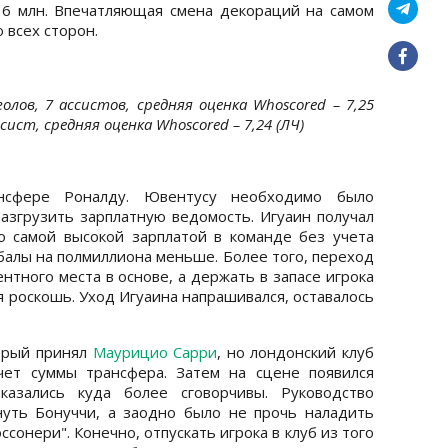
36 млн. Впечатляющая смена декораций на самом
 всех сторон.
олов, 7 ассистов, средняя оценка Whoscored – 7,25
ссист, средняя оценка Whoscored – 7,24 (ЛЧ)
нсфере Роналду. Ювентусу необходимо было
разгрузить зарплатную ведомость. Игуаин получал
о самой высокой зарплатой в команде без учета
алы на полмиллиона меньше. Более того, переход
тного места в основе, а держать в запасе игрока
я роскошь. Уход Игуаина напрашивался, оставалось
орый принял
Маурицио Сарри
, но лондонский клуб
чет суммы трансфера. Затем на сцене появился
азались куда более сговорчивы. Руководство
уть Бонуччи, а заодно было не прочь наладить
ссонери". Конечно, отпускать игрока в клуб из того