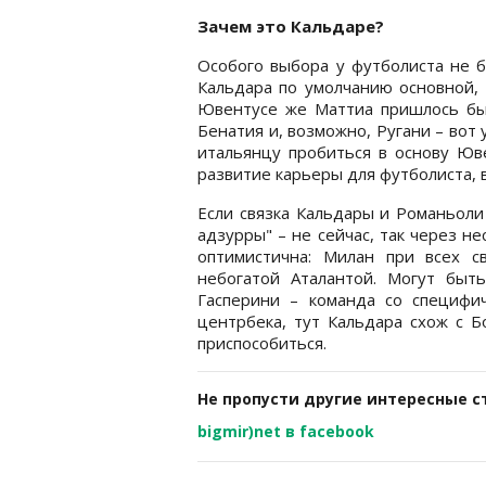
Зачем это Кальдаре?
Особого выбора у футболиста не б
Кальдара по умолчанию основной, 
Ювентусе же Маттиа пришлось бы
Бенатия и, возможно, Ругани – вот
итальянцу пробиться в основу Юве
развитие карьеры для футболиста,
Если связка Кальдары и Романьоли 
адзурры" – не сейчас, так через н
оптимистична: Милан при всех 
небогатой Аталантой. Могут быт
Гасперини – команда со специфич
центрбека, тут Кальдара схож с Б
приспособиться.
Не пропусти другие интересные с
bigmir)net в facebook