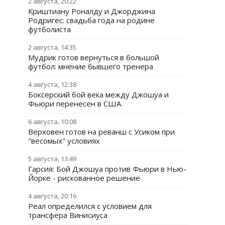
2 августа, 20:22
Криштиану Роналду и Джорджина
Родригес: свадьба года на родине
футболиста
2 августа, 14:35
Мудрик готов вернуться в большой
футбол: мнение бывшего тренера
4 августа, 12:38
Боксерский бой века между Джошуа и
Фьюри перенесен в США
6 августа, 10:08
Верховен готов на реванш с Усиком при
"весомых" условиях
5 августа, 13:49
Гарсия: Бой Джошуа против Фьюри в Нью-
Йорке - рискованное решение
4 августа, 20:16
Реал определился с условием для
трансфера Винисиуса