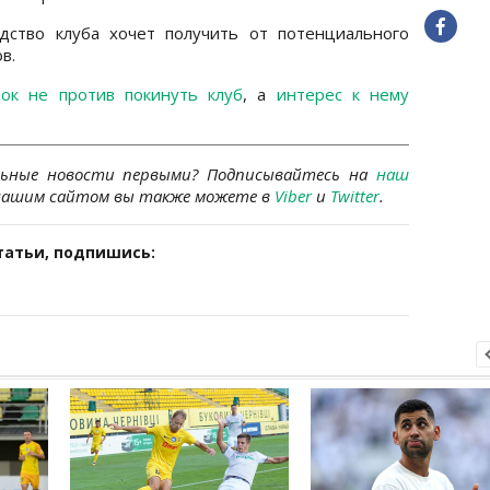
одство клуба хочет получить от потенциального
в.
рок не против покинуть клуб
, а
интерес к нему
льные новости первыми? Подписывайтесь на
наш
 нашим сайтом вы также можете в
Viber
и
Twitter
.
татьи, подпишись: