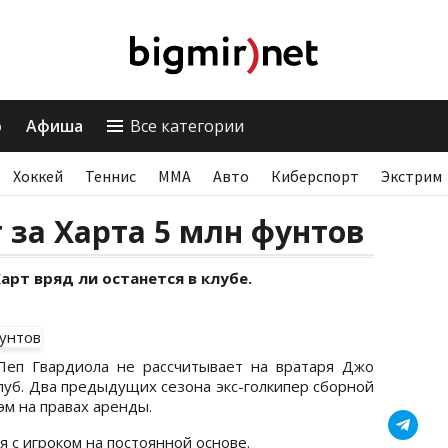
о
Афиша
Все категории
Хоккей
Теннис
ММА
Авто
Киберспорт
Экстрим
 за Харта 5 млн фунтов
рт вряд ли останется в клубе.
Пеп Гвардиола не рассчитывает на вратаря Джо
клуб. Два предыдущих сезона экс-голкипер сборной
эм на правах аренды.
я с игроком на постоянной основе.