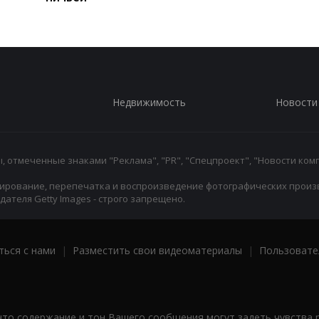
Недвижимость
Новости
 отмеченные знаками "Реклама", "PR", "Спецпроект", "Новости комп
ирование, перепечатка и воспроизведение фотографических произ
ателя Getty Images - строго запрещено.
ться с нами
|
Разместить свои видеоматериалы
|
Пользовате
что содержание и тон Вашего сообщения могут задеть чувства 