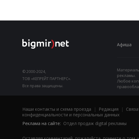
Афиша
Материалы,
© 2000-2024,
рекламы.
ТОВ «КЕПРЕЙТ ПАРТНЕРС».
Любое коп
Все права защищены.
правооблад
Наши контакты и схема проезда
|
Редакция
|
Связа
конфиденциальности и персональных данных
Реклама на сайте:
Отдел продаж digital рекламы
Оставляя комментарий, пожалуйста, помните о том, 