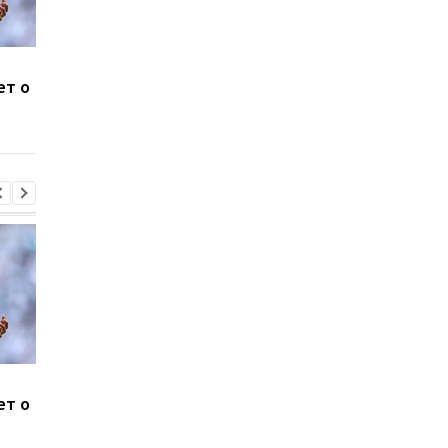
Систерс покоряют
Усман Диоманде
ет о
Европу: Одесская
переходит из
команда прошла в Кубок
Спортинга в АПЛ
Европы
Систерс покоряют
Усман Диоманде
ет о
Европу: Одесская
переходит из
команда прошла в Кубок
Спортинга в АПЛ
Европы