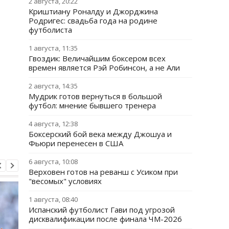
2 августа, 20:22
Криштиану Роналду и Джорджина
Родригес: свадьба года на родине
футболиста
1 августа, 11:35
Гвоздик: Величайшим боксером всех
времен является Рэй Робинсон, а не Али
2 августа, 14:35
Мудрик готов вернуться в большой
футбол: мнение бывшего тренера
4 августа, 12:38
Боксерский бой века между Джошуа и
Фьюри перенесен в США
6 августа, 10:08
Верховен готов на реванш с Усиком при
"весомых" условиях
1 августа, 08:40
Испанский футболист Гави под угрозой
дисквалификации после финала ЧМ-2026