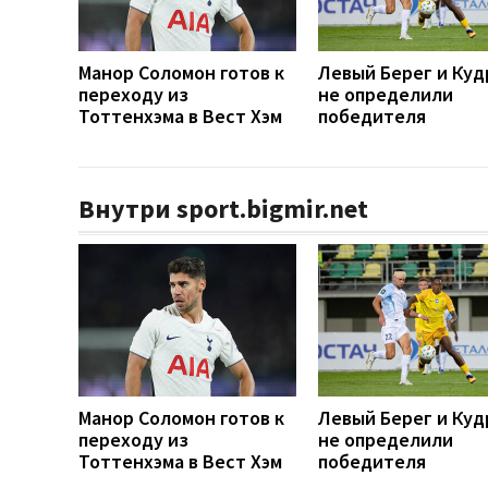
Манор Соломон готов к
Левый Берег и Куд
переходу из
не определили
Тоттенхэма в Вест Хэм
победителя
Внутри sport.bigmir.net
Манор Соломон готов к
Левый Берег и Куд
переходу из
не определили
Тоттенхэма в Вест Хэм
победителя