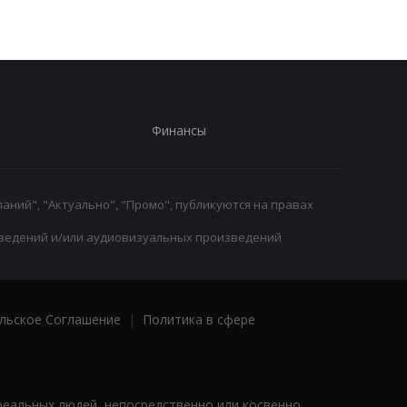
Финансы
аний", "Актуально", "Промо", публикуются на правах
ведений и/или аудиовизуальных произведений
льское Соглашение
|
Политика в сфере
реальных людей, непосредственно или косвенно