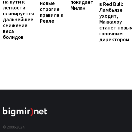
на пути к
покидает
новые
в Red Bull:
легкости:
Милан
строгие
Ламбьязе
планируется
правила в
уходит,
дальнейшее
Реале
Маккалоу
снижение
станет новы
веса
гоночным
болидов
директором
© 2000-2024,