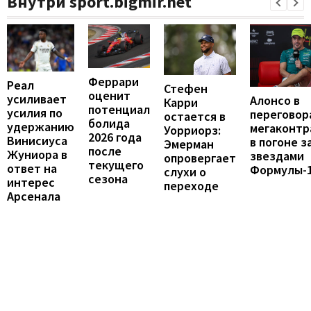
Внутри sport.bigmir.net
Феррари
Реал
Стефен
оценит
усиливает
Алонсо в
Карри
потенциал
усилия по
переговор
остается в
болида
удержанию
мегаконтр
Уорриорз:
2026 года
Винисиуса
в погоне з
Эмерман
после
Жуниора в
звездами
опровергает
текущего
ответ на
Формулы-
слухи о
сезона
интерес
переходе
Арсенала