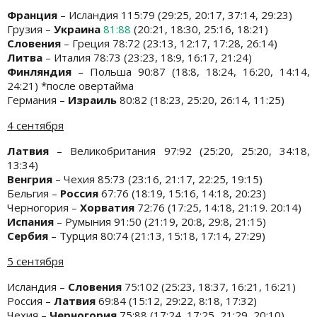
Франция
– Исландия 115:79 (29:25, 20:17, 37:14, 29:23)
Грузия –
Украина
81:88
(20:21, 18:30, 25:16, 18:21)
Словения
– Греция 78:72 (23:13, 12:17, 17:28, 26:14)
Литва
– Италия 78:73 (23:23, 18:9, 16:17, 21:24)
Финляндия
– Польша 90:87 (18:8, 18:24, 16:20, 14:14,
24:21) *после овертайма
Германия –
Израиль
80:82 (18:23, 25:20, 26:14, 11:25)
4 сентября
Латвия
– Великобритания 97:92 (25:20, 25:20, 34:18,
13:34)
Венгрия
– Чехия 85:73 (23:16, 21:17, 22:25, 19:15)
Бельгия –
Россия
67:76 (18:19, 15:16, 14:18, 20:23)
Черногория –
Хорватия
72:76 (17:25, 14:18, 21:19. 20:14)
Испания
– Румыния 91:50 (21:19, 20:8, 29:8, 21:15)
Сербия
– Турция 80:74 (21:13, 15:18, 17:14, 27:29)
5 сентября
Исландия –
Словения
75:102 (25:23, 18:37, 16:21, 16:21)
Россия –
Латвия
69:84 (15:12, 29:22, 8:18, 17:32)
Чехия –
Черногория
75:88 (17:24, 17:25, 21:29, 20:10)