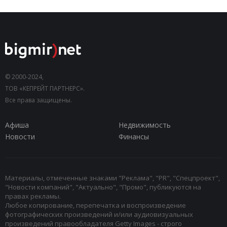
© 2000-2024,
ТОВ «КЕПРЕЙТ ПАРТНЕРС».
Все права защищены.
Афиша
Недвижимость
Новости
Финансы
Материалы, отмеченные знаками "Реклама", "PR", "Спецпроект",
"Новости компаний", "Актуально", "Промо", публикуются на
правах рекламы.
Любое копирование, перепечатка и воспроизведение
фотографических произведений и/или аудиовизуальных
произведений правообладателя Getty Images - строго