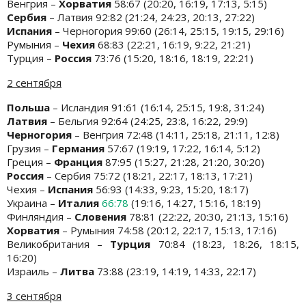
Венгрия –
Хорватия
58:67 (20:20, 16:19, 17:13, 5:15)
Сербия
– Латвия 92:82 (21:24, 24:23, 20:13, 27:22)
Испания
– Черногория 99:60 (26:14, 25:15, 19:15, 29:16)
Румыния –
Чехия
68:83 (22:21, 16:19, 9:22, 21:21)
Турция –
Россия
73:76 (15:20, 18:16, 18:19, 22:21)
2 сентября
Польша
– Исландия 91:61 (16:14, 25:15, 19:8, 31:24)
Латвия
– Бельгия 92:64 (24:25, 23:8, 16:22, 29:9)
Черногория
– Венгрия 72:48 (14:11, 25:18, 21:11, 12:8)
Грузия –
Германия
57:67 (19:19, 17:22, 16:14, 5:12)
Греция –
Франция
87:95 (15:27, 21:28, 21:20, 30:20)
Россия
– Сербия 75:72 (18:21, 22:17, 18:13, 17:21)
Чехия –
Испания
56:93 (14:33, 9:23, 15:20, 18:17)
Украина –
Италия
66:78
(19:16, 14:27, 15:16, 18:19)
Финляндия –
Словения
78:81 (22:22, 20:30, 21:13, 15:16)
Хорватия
– Румыния 74:58 (20:12, 22:17, 15:13, 17:16)
Великобритания –
Турция
70:84 (18:23, 18:26, 18:15,
16:20)
Израиль –
Литва
73:88 (23:19, 14:19, 14:33, 22:17)
3 сентября