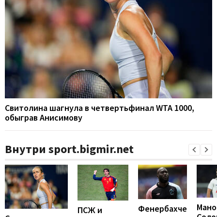
Свитолина шагнула в четвертьфинал WTA 1000,
обыграв Анисимову
Внутри sport.bigmir.net
Мано
Фенербахче
ПСЖ и
Соло