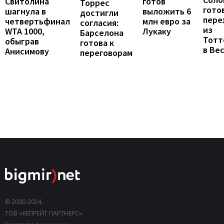
готов
Свитолина
Торрес
гото
выложить 6
шагнула в
достигли
пере
млн евро за
четвертьфинал
согласия:
из
Лукаку
WTA 1000,
Барселона
Тотт
обыграв
готова к
в Ве
Анисимову
переговорам
© 2000-2024,
ТОВ «КЕПРЕЙТ ПАРТНЕРС».