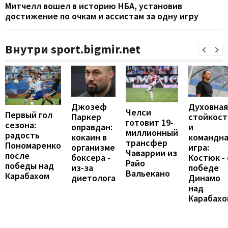
Митчелл вошел в историю НБА, установив
достижение по очкам и ассистам за одну игру
Внутри sport.bigmir.net
Джозеф
Духовная
Челси
Первый гол
Паркер
стойкост
готовит 19-
сезона:
оправдан:
и
миллионный
радость
кокаин в
командн
трансфер
Пономаренко
организме
игра:
Чаваррии из
после
боксера -
Костюк - 
Райо
победы над
из-за
победе
Вальекано
Карабахом
диетолога
Динамо
над
Карабахо