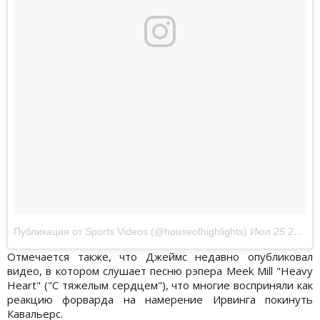
Публикация от Sports Videos (@houseofhighlights)
Июл 25 2017 в 9:16 PDT
Отмечается также, что Джеймс недавно опубликовал
видео, в котором слушает песню рэпера Meek Mill "Heavy
Heart" ("С тяжелым сердцем"), что многие восприняли как
реакцию форварда на намерение Ирвинга покинуть
Кавальерс.