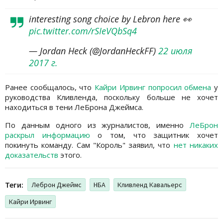
interesting song choice by Lebron here 👀
pic.twitter.com/rSIeVQbSq4
— Jordan Heck (@JordanHeckFF)
22 июля
2017 г.
Ранее сообщалось, что
Кайри Ирвинг попросил обмена
у
руководства Кливленда, поскольку больше не хочет
находиться в тени ЛеБрона Джеймса.
По данным одного из журналистов, именно
ЛеБрон
раскрыл информацию
о том, что защитник хочет
покинуть команду. Сам "Король" заявил, что
нет никаких
доказательств
этого.
Теги:
Леброн Джеймс
НБА
Кливленд Кавальерс
Кайри Ирвинг