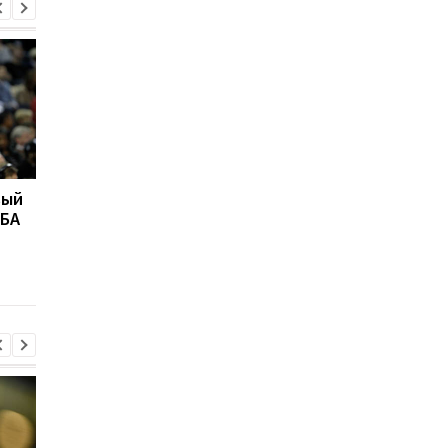
вый
"Это высший
Даллас намерен
НБА
комплимент": Карри
подписать Роуза
раскрыл секрет своей
точности в вирусном
видео