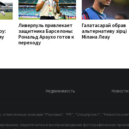
Ливерпуль привлекает
Галатасарай обрав
ру:
защитника Барселоны:
альтернативу зірці
му
Рональд Араухо готов к
Мілана Леау
переходу
Недвижимость
Новости
 отмеченные знаками "Реклама", "PR", "Спецпроект", "Новости комп
ирование, перепечатка и воспроизведение фотографических произ