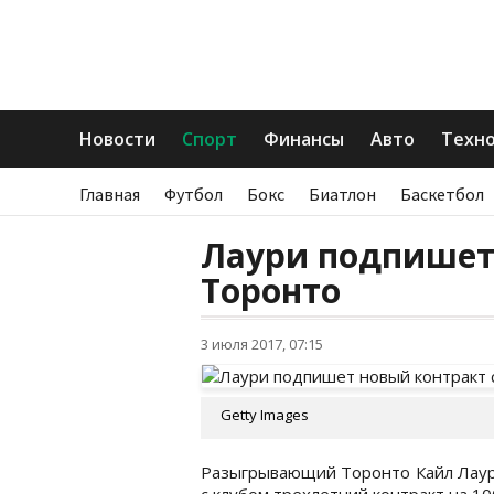
Новости
Спорт
Финансы
Авто
Техн
Главная
Футбол
Бокс
Биатлон
Баскетбол
Лаури подпишет
Торонто
3 июля 2017, 07:15
Getty Images
Разыгрывающий Торонто Кайл Лаури
с клубом трехлетний контракт на 1