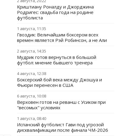
2 августа, 20:22
Криштиану Роналду и Джорджина
Родригес: свадьба года на родине
футболиста
1 августа, 11:35
Гвоздик: Величайшим боксером всех
времен является Рэй Робинсон, а не Али
2 августа, 14:35
Мудрик готов вернуться в большой
футбол: мнение бывшего тренера
4 августа, 12:38
Боксерский бой века между Джошуа и
Фьюри перенесен в США
6 августа, 10:08
Верховен готов на реванш с Усиком при
"весомых" условиях
1 августа, 08:40
Испанский футболист Гави под угрозой
дисквалификации после финала ЧМ-2026