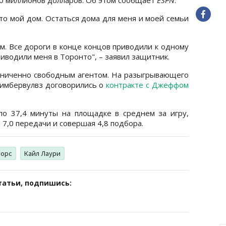
это мой дом. Остаться дома для меня и моей семьи
м. Все дороги в конце концов приводили к одному
приводили меня в Торонто", – заявил защитник.
аниченно свободным агентом. На разыгрывающего
Тимбервулвз договорились о
контракте с Джеффом
о 37,4 минуты на площадке в среднем за игру,
я 7,0 передачи и совершая 4,8 подбора.
торс
Кайл Лаури
татьи, подпишись: