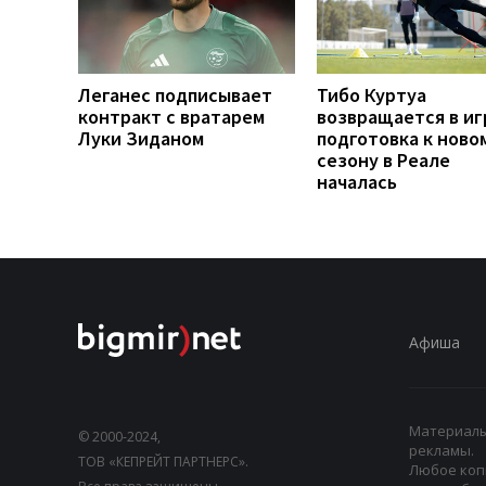
Леганес подписывает
Тибо Куртуа
контракт с вратарем
возвращается в иг
Луки Зиданом
подготовка к ново
сезону в Реале
началась
Афиша
Материалы,
© 2000-2024,
рекламы.
ТОВ «КЕПРЕЙТ ПАРТНЕРС».
Любое коп