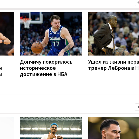
Дончичу покорилось
Ушел из жизни пер
м
историческое
тренер ЛеБрона в 
ы
достижение в НБА