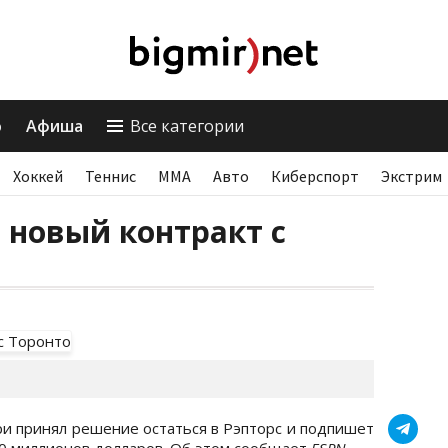
о
Афиша
Все категории
Хоккей
Теннис
ММА
Авто
Киберспорт
Экстрим
 новый контракт с
 принял решение остаться в Рэпторс и подпишет
00 миллионов долларов. Об этом сообщает
ESPN
.