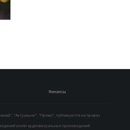
Формула-1 на пути к
Моуринью ввел новы
легкости: планируется
строгие правила в
дальнейшее снижение
Реале
веса болидов
Финансы
аний", "Актуально", "Промо", публикуются на правах
ведений и/или аудиовизуальных произведений