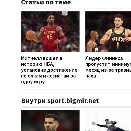
Статьи по теме
Митчелл вошел в
Лидер Финикса
историю НБА,
пропустит миниму
установив достижение
месяц из-за травм
по очкам и ассистам за
паха
одну игру
Внутри sport.bigmir.net