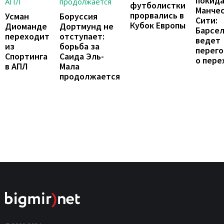
покид
футболистки
Манче
прорвались в
Усман
Боруссия
Сити:
Кубок Европы
Диоманде
Дортмунд не
Барсе
переходит
отступает:
ведет
из
борьба за
перег
Спортинга
Саида Эль-
о пере
в АПЛ
Мала
продолжается