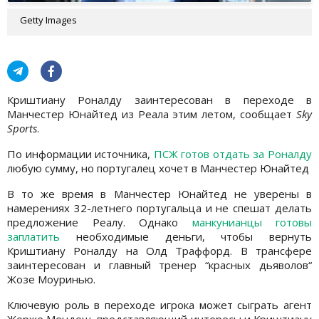
Getty Images
Криштиану Роналду заинтересован в переходе в
Манчестер Юнайтед из Реала этим летом, сообщает
Sky
Sports
.
По информации источника,
ПСЖ готов отдать за Роналду
любую сумму, но португалец хочет в Манчестер Юнайтед
В то же время в Манчестер Юнайтед не уверены в
намерениях 32-летнего португальца и не спешат делать
предложение Реалу. Однако
манкунианцы готовы
заплатить
необходимые деньги, чтобы вернуть
Криштиану Роналду на Олд Траффорд. В трансфере
заинтересован и главный тренер “красных дьяволов“
Жозе Моуринью.
Ключевую роль в переходе игрока может сыграть агент
Жорже Мендеш, представляющий интересы и Криштиану