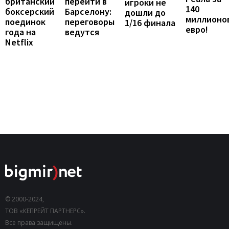
британский
перейти в
игроки не
140
боксерский
Барселону:
дошли до
миллионо
поединок
переговоры
1/16 финала
евро!
года на
ведутся
Netflix
© 2000-2024,
ТОВ «КЕПРЕЙТ ПАРТНЕРС».
Все права защищены.