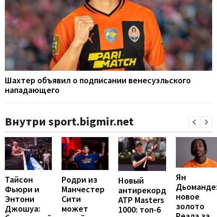
Шахтер объявил о подписании венесуэльского
нападающего
Внутри sport.bigmir.net
Ян
Тайсон
Родри из
Новый
Дьоманде
Фьюри и
Манчестер
антирекорд
новое
Энтони
Сити
ATP Masters
золото
Джошуа:
может
1000: топ-6
Реала за