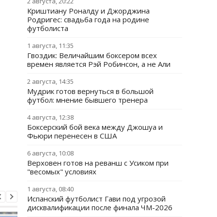
2 августа, 20:22
Криштиану Роналду и Джорджина
Родригес: свадьба года на родине
футболиста
1 августа, 11:35
Гвоздик: Величайшим боксером всех
времен является Рэй Робинсон, а не Али
2 августа, 14:35
Мудрик готов вернуться в большой
футбол: мнение бывшего тренера
4 августа, 12:38
Боксерский бой века между Джошуа и
Фьюри перенесен в США
6 августа, 10:08
Верховен готов на реванш с Усиком при
"весомых" условиях
1 августа, 08:40
Испанский футболист Гави под угрозой
дисквалификации после финала ЧМ-2026