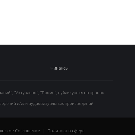
Родри покидает
Экс-агент Неймара
Манчестер Сити:
сделал неожиданно
Барселона ведет
признание о
переговоры о переходе
трансферном рынке
Финансы
аний", "Актуально", "Промо", публикуются на правах
ведений и/или аудиовизуальных произведений
льское Соглашение
|
Политика в сфере