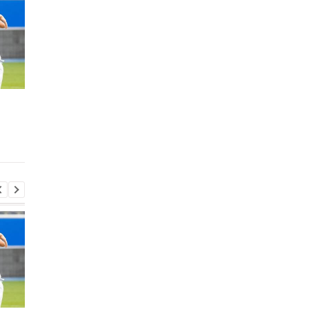
Родри покидает
Экс-агент Неймара
Манчестер Сити:
сделал неожиданно
Барселона ведет
признание о
переговоры о переходе
трансферном рынке