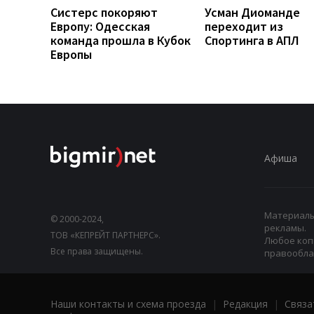
Систерс покоряют
Усман Диоманде
Европу: Одесская
переходит из
команда прошла в Кубок
Спортинга в АПЛ
Европы
Афиша
Материалы,
© 2000-2024,
рекламы.
ТОВ «КЕПРЕЙТ ПАРТНЕРС».
Любое коп
Все права защищены.
правооблад
Наши контакты и схема проезда
|
Редакция
|
Связа