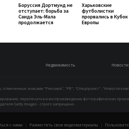
Боруссия Дортмунд не
Харьковские
отступает: борьба за
футболистки
Саида Эль-Мала
прорвались в Кубок
продолжается
Европы
Недвижимость
Новости
 отмеченные знаками "Реклама", "PR", "Спецпроект", "Новости комп
ирование, перепечатка и воспроизведение фотографических произ
ателя Getty Images - строго запрещено.
ться с нами
|
Разместить свои видеоматериалы
|
Пользовате