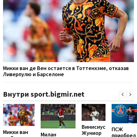
Микки ван де Вен остается в Тоттенхэме, отказав
Ливерпулю и Барселоне
Внутри sport.bigmir.net
Винисиус
ПСЖ
Микки ван
Жуниор
Милан
приобрел