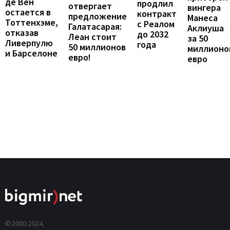
де Вен
продлил
отвергает
вингера
остается в
контракт
предложение
Манеса
Тоттенхэме,
с Реалом
Галатасарая:
Аклиуша
отказав
до 2032
Леан стоит
за 50
Ливерпулю
года
50 миллионов
миллионо
и Барселоне
евро!
евро
© 2000-2024,