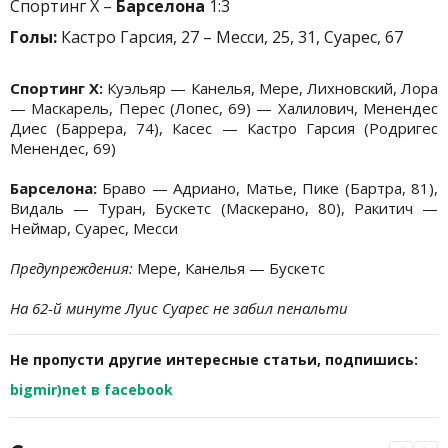
Спортинг Х –
Барселона
1:3
Голы:
Кастро Гарсия, 27 – Месси, 25, 31, Суарес, 67
Спортинг Х:
Куэльяр — Канелья, Мере, Лихновский, Лора
— Маскарель, Перес (Лопес, 69) — Халилович, Менендес
Диес (Баррера, 74), Касес — Кастро Гарсия (Родригес
Менендес, 69)
Барселона:
Браво — Адриано, Матье, Пике (Бартра, 81),
Видаль — Туран, Бускетс (Маскерано, 80), Ракитич —
Неймар, Суарес, Месси
Предупреждения:
Мере, Канелья — Бускетс
На 62-й минуте Луис Суарес не забил пенальти
Не пропусти другие интересные статьи, подпишись:
bigmir)net в facebook