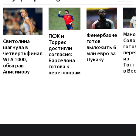
Мано
Фенербахче
ПСЖ и
Соло
готов
Свитолина
Торрес
гото
выложить 6
шагнула в
достигли
пере
млн евро за
четвертьфинал
согласия:
из
Лукаку
WTA 1000,
Барселона
Тотт
обыграв
готова к
в Ве
Анисимову
переговорам