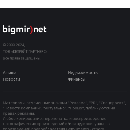
© 2000-2024,
ТОВ «КЕПРЕЙТ ПАРТНЕРС».
Все права защищены.
Афиша
Недвижимость
Новости
Финансы
Материалы, отмеченные знаками "Реклама", "PR", "Спецпроект",
"Новости компаний", "Актуально", "Промо", публикуются на
правах рекламы.
Любое копирование, перепечатка и воспроизведение
фотографических произведений и/или аудиовизуальных
произведений правообладателя Getty Images - строго