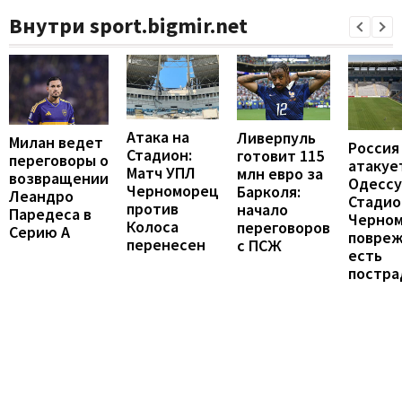
Внутри sport.bigmir.net
Атака на
Ливерпуль
Милан ведет
Россия
Стадион:
готовит 115
переговоры о
атакуе
Матч УПЛ
млн евро за
возвращении
Одессу
Черноморец
Барколя:
Леандро
Стадио
против
начало
Паредеса в
Черно
Колоса
переговоров
Серию А
повреж
перенесен
с ПСЖ
есть
постра