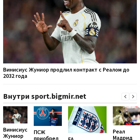
Винисиус Жуниор продлил контракт с Реалом до
2032 года
Внутри sport.bigmir.net
Винисиус
Реал
ПСЖ
Жуниор
Мадрид
приобрел
FA