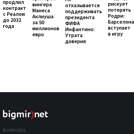
продлил
рискует
вингера
отказывается
контракт
потерять
Манеса
поддерживать
с Реалом
Родри:
Аклиуша
президента
до 2032
Барселона
за 50
ФИФА
года
вступает
миллионов
Инфантино:
в игру
евро
Утрата
доверия
© 2000-2024,