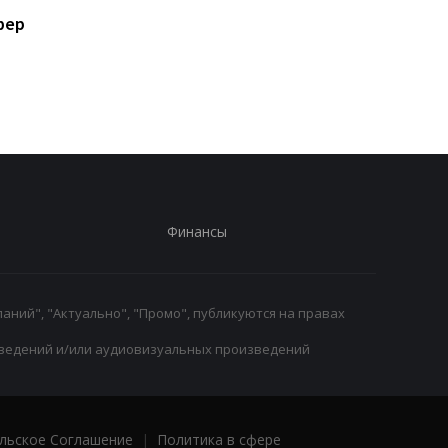
Костюк: Динамо готово
Маттиас Яйссле: от 
фер
к сложным матчам с
Ахли к Ньюкаслу, но
Карабахом
главный тренер
английского клуба
Финансы
аний", "Актуально", "Промо", публикуются на правах
ведений и/или аудиовизуальных произведений
льское Соглашение
|
Политика в сфере