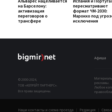
Альварес нацеливается
Испания и Португа
на Барселону:
пересматривают
активизация
формат ЧМ-2030:
переговоров о
Марокко под угроз
трансфере
исключения
Афиша
Материалы,
© 2000-2024,
рекламы.
ТОВ «КЕПРЕЙТ ПАРТНЕРС».
Любое коп
Все права защищены.
правооблад
Наши контакты и схема проезда
|
Редакция
|
Связа