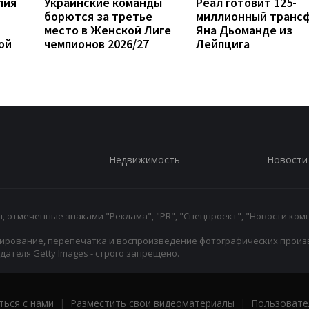
лия
Украинские команды
Реал готовит 125-
борются за третье
миллионный транс
место в Женской Лиге
Яна Дьоманде из
ой
чемпионов 2026/27
Лейпцига
Недвижимость
Новости
 отмеченные знаками "Реклама", "PR", "Спецпроект", "Новости комп
ирование, перепечатка и воспроизведение фотографических произ
ателя Getty Images - строго запрещено.
ться с нами
|
Разместить свои видеоматериалы
|
Пользовате