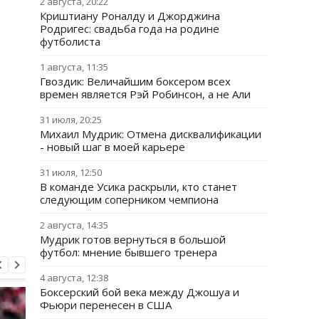
2 августа, 20:22
Криштиану Роналду и Джорджина
Родригес: свадьба года на родине
футболиста
1 августа, 11:35
Гвоздик: Величайшим боксером всех
времен является Рэй Робинсон, а не Али
31 июля, 20:25
Михаил Мудрик: Отмена дисквалификации
- новый шаг в моей карьере
31 июля, 12:50
В команде Усика раскрыли, кто станет
следующим соперником чемпиона
2 августа, 14:35
Мудрик готов вернуться в большой
футбол: мнение бывшего тренера
4 августа, 12:38
Боксерский бой века между Джошуа и
Фьюри перенесен в США