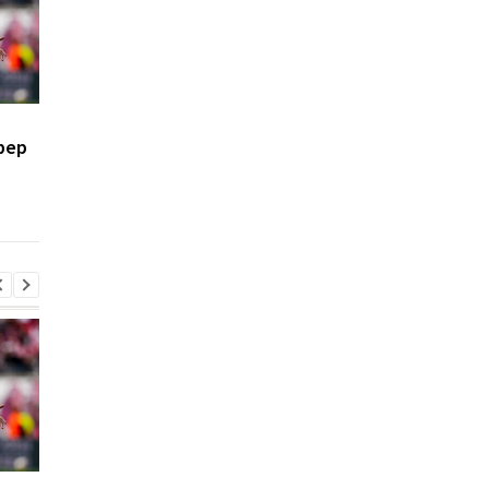
Костюк: Динамо готово
Маттиас Яйссле: от 
фер
к сложным матчам с
Ахли к Ньюкаслу, но
Карабахом
главный тренер
английского клуба