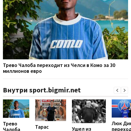
Трево Чалоба переходит из Челси в Комо за 30
миллионов евро
Внутри sport.bigmir.net
Люк Ди
Трево
Тарас
Ушел из
перехо
Чалоба