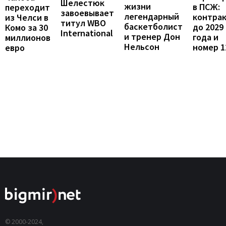
Шелестюк
жизни
в ПСЖ:
переходит
завоевывает
легендарный
контра
из Челси в
титул WBO
баскетболист
до 2029
Комо за 30
International
и тренер Дон
года и
миллионов
Нельсон
номер 1
евро
© 2000-2024,