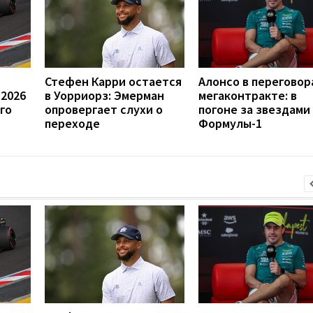
Стефен Карри остается
Алонсо в переговор
 2026
в Уорриорз: Эмерман
мегаконтракте: в
го
опровергает слухи о
погоне за звездами
переходе
Формулы-1