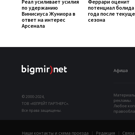
Реал усиливает усилия
Феррари оценит
по удержанию
потенциал болида
Винисиуса Жуниора в
года после текуще
ответ на интерес
сезона
Арсенала
Афиша
Материалы,
© 2000-2024,
рекламы.
ТОВ «КЕПРЕЙТ ПАРТНЕРС».
Любое коп
Все права защищены.
правооблад
Наши контакты и схема проезда
|
Редакция
|
Связа