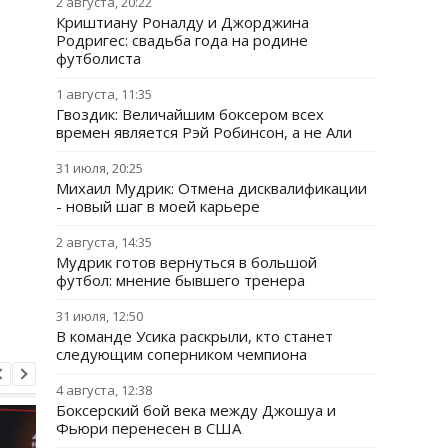
2 августа, 20:22
Криштиану Роналду и Джорджина
Родригес: свадьба года на родине
футболиста
1 августа, 11:35
Гвоздик: Величайшим боксером всех
времен является Рэй Робинсон, а не Али
31 июля, 20:25
Михаил Мудрик: Отмена дисквалификации
- новый шаг в моей карьере
2 августа, 14:35
Мудрик готов вернуться в большой
футбол: мнение бывшего тренера
31 июля, 12:50
В команде Усика раскрыли, кто станет
следующим соперником чемпиона
4 августа, 12:38
Боксерский бой века между Джошуа и
Фьюри перенесен в США