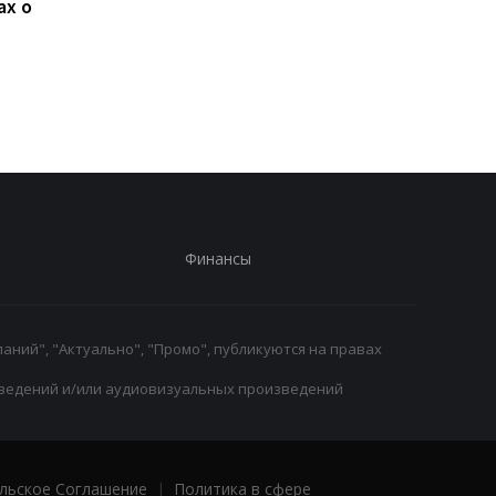
ах о
Ливерпуль и ПСЖ: битва
ФИФА поддерживае
за Барколя
Инфантино, несмот
продолжается, цена
на скандалы: планы 
вопроса - 150
будущее и защита
миллионов евро
репутации
Финансы
аний", "Актуально", "Промо", публикуются на правах
ведений и/или аудиовизуальных произведений
льское Соглашение
|
Политика в сфере