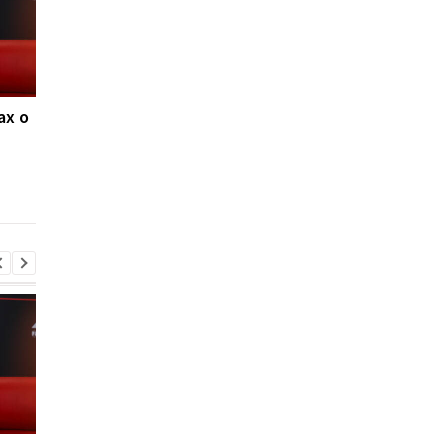
ах о
Ливерпуль и ПСЖ: битва
ФИФА поддерживае
за Барколя
Инфантино, несмот
продолжается, цена
на скандалы: планы 
вопроса - 150
будущее и защита
миллионов евро
репутации