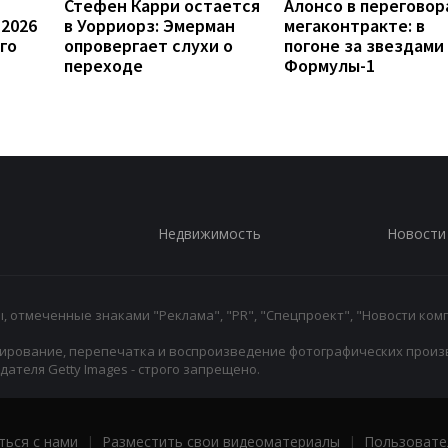
Стефен Карри остается
Алонсо в переговор
 2026
в Уорриорз: Эмерман
мегаконтракте: в
го
опровергает слухи о
погоне за звездами
переходе
Формулы-1
Недвижимость
Новости
 отмеченные знаками "Реклама", "PR", "Спецпроект", "Новости комп
ирование, перепечатка и воспроизведение фотографических произ
ателя Getty Images - строго запрещено.
ться с нами
|
Разместить свои видеоматериалы
|
Пользовате