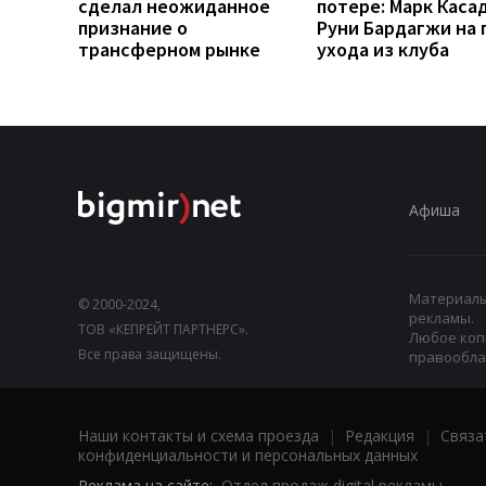
сделал неожиданное
потере: Марк Каса
признание о
Руни Бардагжи на 
трансферном рынке
ухода из клуба
Афиша
Материалы,
© 2000-2024,
рекламы.
ТОВ «КЕПРЕЙТ ПАРТНЕРС».
Любое коп
Все права защищены.
правооблад
Наши контакты и схема проезда
|
Редакция
|
Связа
конфиденциальности и персональных данных
Реклама на сайте:
Отдел продаж digital рекламы