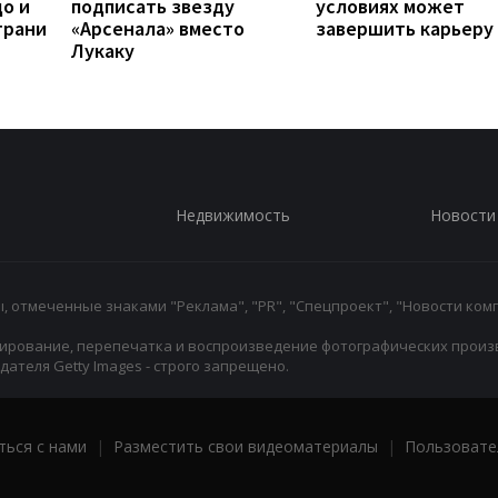
до и
подписать звезду
условиях может
грани
«Арсенала» вместо
завершить карьеру
Лукаку
Недвижимость
Новости
 отмеченные знаками "Реклама", "PR", "Спецпроект", "Новости комп
ирование, перепечатка и воспроизведение фотографических произ
ателя Getty Images - строго запрещено.
ться с нами
|
Разместить свои видеоматериалы
|
Пользовате