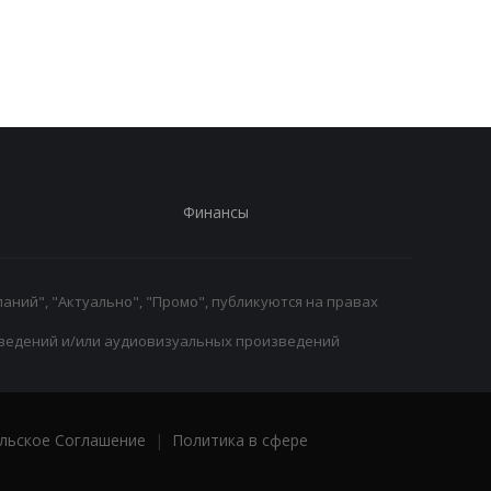
новому сезону после
массовому распрод
победы над Астон
игроков Челси в лет
Виллой
трансферное окно
Финансы
аний", "Актуально", "Промо", публикуются на правах
ведений и/или аудиовизуальных произведений
льское Соглашение
|
Политика в сфере