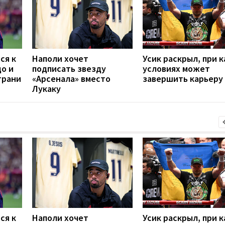
ся к
Наполи хочет
Усик раскрыл, при к
до и
подписать звезду
условиях может
грани
«Арсенала» вместо
завершить карьеру
Лукаку
ся к
Наполи хочет
Усик раскрыл, при к