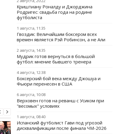
2 августа, 20:22
Криштиану Роналду и Джорджина
Родригес: свадьба года на родине
футболиста
1 августа, 11:35
Гвоздик: Величайшим боксером всех
времен является Рэй Робинсон, а не Али
2 августа, 14:35
Мудрик готов вернуться в большой
футбол: мнение бывшего тренера
4 августа, 12:38
Боксерский бой века между Джошуа и
Фьюри перенесен в США
6 августа, 10:08
Верховен готов на реванш с Усиком при
"весомых" условиях
1 августа, 08:40
Испанский футболист Гави под угрозой
дисквалификации после финала ЧМ-2026