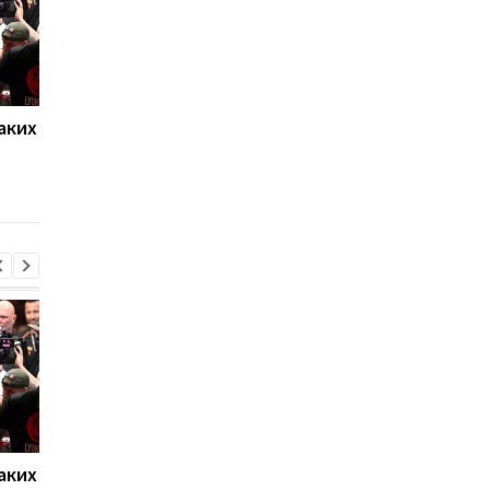
аких
Нойер: Бавария готова к
Алонсо готовится к
новому сезону после
массовому распрод
победы над Астон
игроков Челси в лет
Виллой
трансферное окно
аких
Нойер: Бавария готова к
Алонсо готовится к