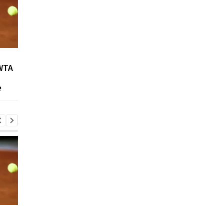
Возвращение Мудрика в
Джозеф Паркер:
WTA
Челси: Алонсо радует
отмена
восторг и поддержка
дисквалификации и
е
возвращение на рин
Возвращение Мудрика в
Джозеф Паркер: