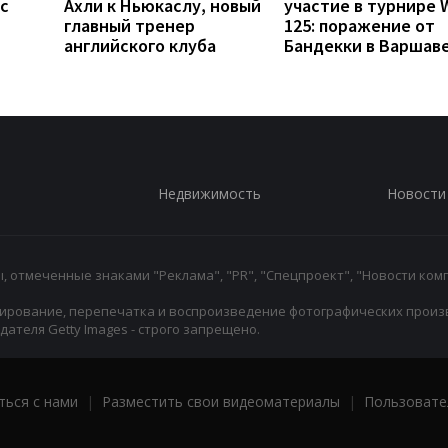
с
Ахли к Ньюкаслу, новый
участие в турнире 
главный тренер
125: поражение от
английского клуба
Бандекки в Варшав
Недвижимость
Новости
 отмеченные знаками "Реклама", "PR", "Спецпроект", "Новости комп
ирование, перепечатка и воспроизведение фотографических произ
ателя Getty Images - строго запрещено.
ться с нами
|
Разместить свои видеоматериалы
|
Пользовате