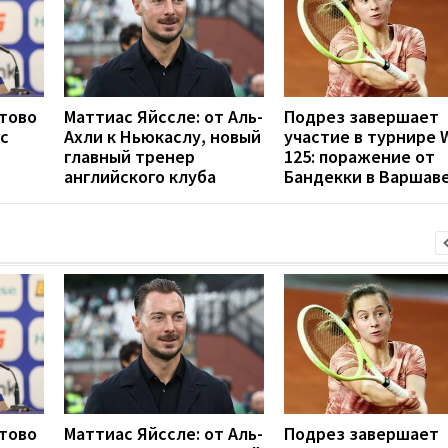
отово
Маттиас Яйссле: от Аль-
Подрез завершает
с
Ахли к Ньюкаслу, новый
участие в турнире 
главный тренер
125: поражение от
английского клуба
Бандекки в Варшав
отово
Маттиас Яйссле: от Аль-
Подрез завершает