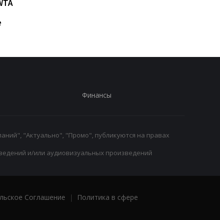
WTA
Челси: Алонсо радует
отмена
восторг и поддержка
дисквалификации и
е
возвращение на рин
Финансы
аний", "Актуально", "Промо", публикуются на правах
ведений и/или аудиовизуальных произведений
льское Соглашение
|
Политика в сфере