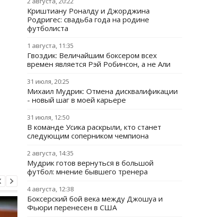
2 августа, 20:22
Криштиану Роналду и Джорджина
Родригес: свадьба года на родине
футболиста
1 августа, 11:35
Гвоздик: Величайшим боксером всех
времен является Рэй Робинсон, а не Али
31 июля, 20:25
Михаил Мудрик: Отмена дисквалификации
- новый шаг в моей карьере
31 июля, 12:50
В команде Усика раскрыли, кто станет
следующим соперником чемпиона
2 августа, 14:35
Мудрик готов вернуться в большой
футбол: мнение бывшего тренера
4 августа, 12:38
Боксерский бой века между Джошуа и
Фьюри перенесен в США