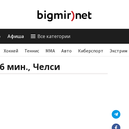
о
Афиша
Все категории
Хоккей
Теннис
ММА
Авто
Киберспорт
Экстрим
66 мин., Челси