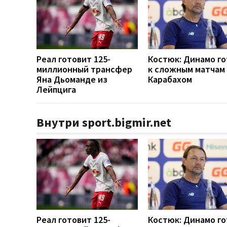
Реал готовит 125-
Костюк: Динамо г
миллионный трансфер
к сложным матчам 
Яна Дьоманде из
Карабахом
Лейпцига
Внутри sport.bigmir.net
Реал готовит 125-
Костюк: Динамо г