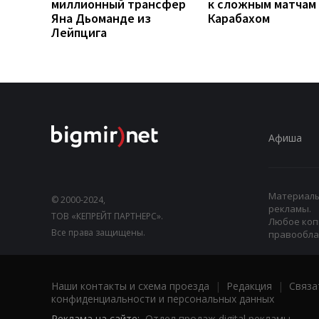
миллионный трансфер
к сложным матчам 
Яна Дьоманде из
Карабахом
Лейпцига
Афиша
Материалы,
© 2000-2024,
рекламы.
ТОВ «КЕПРЕЙТ ПАРТНЕРС».
Любое коп
Все права защищены.
правооблад
Наши контакты и схема проезда
|
Редакция
|
Связа
конфиденциальности и персональных данных
Реклама на сайте:
Отдел продаж digital рекламы