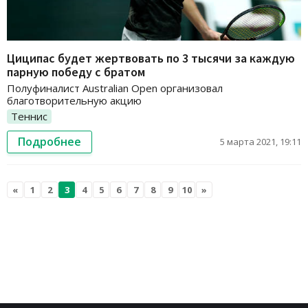
Циципас будет жертвовать по 3 тысячи за каждую
парную победу с братом
Полуфиналист Australian Open организовал
благотворительную акцию
Теннис
Подробнее
5 марта 2021, 19:11
«
1
2
3
4
5
6
7
8
9
10
»