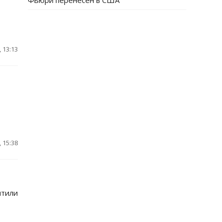
Фьюри перенесен в США
 13:13
 15:38
итили