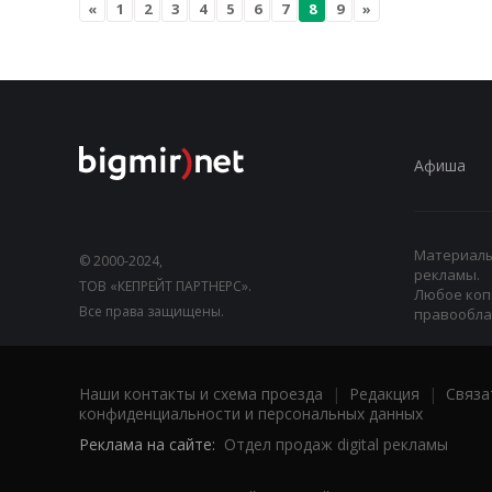
«
1
2
3
4
5
6
7
8
9
»
Афиша
Материалы,
© 2000-2024,
рекламы.
ТОВ «КЕПРЕЙТ ПАРТНЕРС».
Любое коп
Все права защищены.
правооблад
Наши контакты и схема проезда
|
Редакция
|
Связа
конфиденциальности и персональных данных
Реклама на сайте:
Отдел продаж digital рекламы