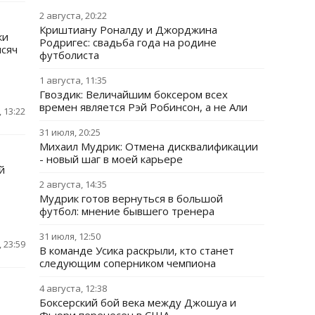
2 августа, 20:22
Криштиану Роналду и Джорджина
ки
Родригес: свадьба года на родине
ысяч
футболиста
1 августа, 11:35
Гвоздик: Величайшим боксером всех
времен является Рэй Робинсон, а не Али
 13:22
31 июля, 20:25
Михаил Мудрик: Отмена дисквалификации
- новый шаг в моей карьере
й
2 августа, 14:35
Мудрик готов вернуться в большой
футбол: мнение бывшего тренера
31 июля, 12:50
 23:59
В команде Усика раскрыли, кто станет
следующим соперником чемпиона
4 августа, 12:38
Боксерский бой века между Джошуа и