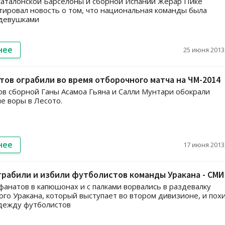
аталонской Барселоны и сборной Испании Жерар Пике
ировал новость о том, что национальная команды была
 девушками
нее
25 июня 2013,
ов ограбили во время отборочного матча на ЧМ-2014
в сборной Ганы Асамоа Гьяна и Салли Мунтари обокрали
е воры в Лесото.
нее
17 июня 2013,
рабили и избили футболистов команды Уракана - СМИ
фанатов в капюшонах и с палками ворвались в раздевалку
ого Уракана, который выступает во втором дивизионе, и пох
дежду футболистов