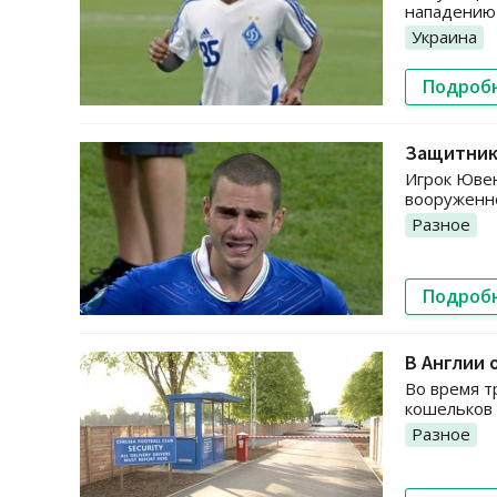
нападению 
Украина
Подроб
Защитник
Игрок Ювен
вооруженн
Разное
Подроб
В Англии 
Во время т
кошельков 
Разное