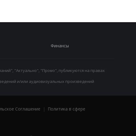
Финансы
аний", "Актуально", "Промо", публикуются на правах
ведений и/или аудиовизуальных произведений
льское Соглашение
|
Политика в сфере