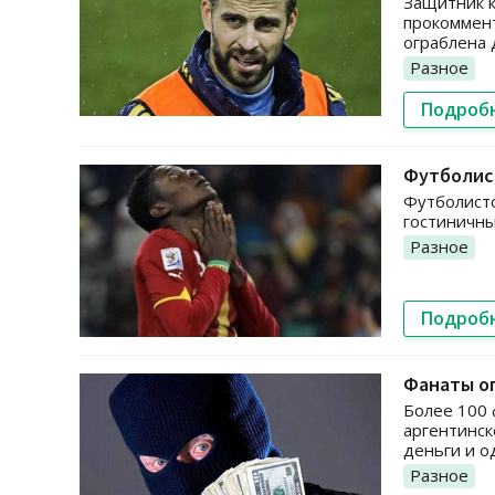
Защитник к
прокоммент
ограблена
Разное
Подроб
Футболист
Футболисто
гостиничны
Разное
Подроб
Фанаты ог
Более 100 
аргентинск
деньги и о
Разное