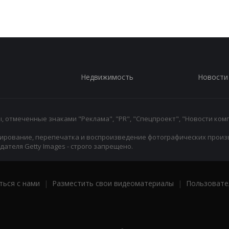
Недвижимость
Новости
 отмеченные знаками "Реклама", "PR", "Спецпроект", "Новости комп
ирование, перепечатка и воспроизведение фотографических произ
ателя Getty Images - строго запрещено.
ться с нами
|
Разместить свои видеоматериалы
|
Пользовате