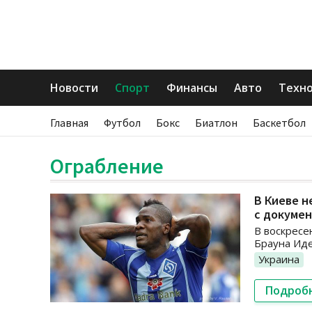
Новости
Спорт
Финансы
Авто
Техн
Главная
Футбол
Бокс
Биатлон
Баскетбол
Ограбление
В Киеве 
с докуме
В воскресе
Брауна Иде
Украина
Подроб