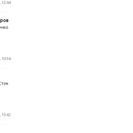
 12:44
аров
енко
 10:54
Сток
 13:42