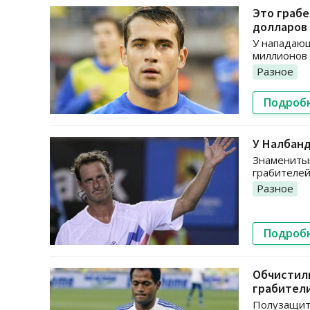
Это грабе
долларов
У нападающ
миллионов 
Разное
Подроб
У Налбанд
Знаменитый
грабителей
Разное
Подроб
Обчистили
грабител
Полузащит