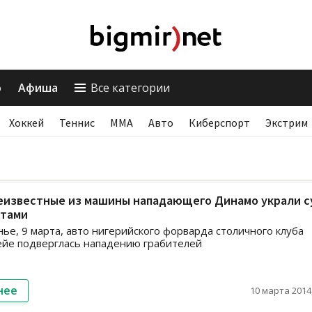
о
Афиша
Все категории
Хоккей
Теннис
ММА
Авто
Киберспорт
Экстрим
неизвестные из машины нападающего Динамо украли с
нтами
нье, 9 марта, авто нигерийского форварда столичного клуба
йе подверглась нападению грабителей
нее
10 марта 2014,