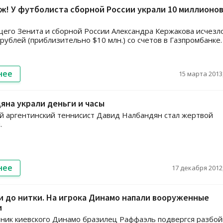
ж! У футболиста сборной России украли 10 миллионо
его Зенита и сборной России Александра Кержакова исчезл
рублей (приблизительно $10 млн.) со счетов в Газпромбанке.
нее
15 марта 2013,
яна украли деньги и часы
 аргентинский теннисист Давид Налбандян стал жертвой
.
нее
17 декабря 2012,
 до нитки. На игрока Динамо напали вооруженные
и
ник киевского Динамо бразилец Раффаэль подвергся разбо