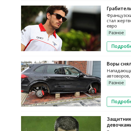
Грабители
Французск
стал жертв
евро
Разное
Подроб
Воры снял
Нападающи
автоворов, 
Разное
Подроб
Защитник 
девочкам