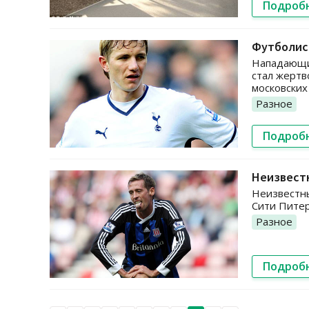
Подроб
Футболист
Нападающи
стал жертв
московских
Разное
Подроб
Неизвест
Неизвестн
Сити Питер
Разное
Подроб