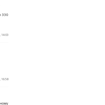
в
о 330
 14:03
 16:58
йному