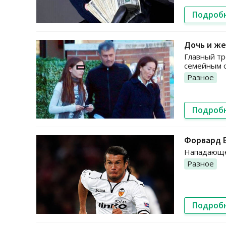
Подроб
Дочь и ж
Главный тр
семейным 
Разное
Подроб
Форвард В
Нападающег
Разное
Подроб