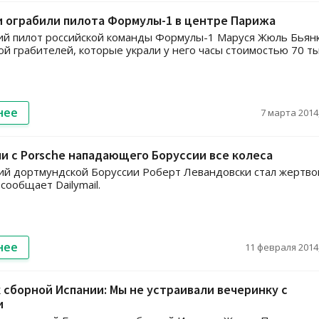
 ограбили пилота Формулы-1 в центре Парижа
ий пилот российской команды Формулы-1 Маруся Жюль Бьян
ой грабителей, которые украли у него часы стоимостью 70 т
нее
7 марта 2014,
и с Porsche нападающего Боруссии все колеса
й дортмундской Боруссии Роберт Левандовски стал жертво
сообщает Dailymail.
нее
11 февраля 2014,
сборной Испании: Мы не устраивали вечеринку с
и